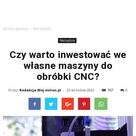
Strona główna
Narzędzia
Narzędzia
Czy warto inwestować we
własne maszyny do
obróbki CNC?
Przez
Redakcja Moj-milion.pl
-
23 września 2022
767
0