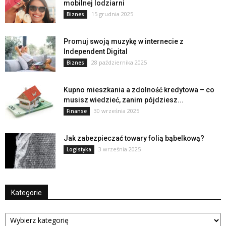
mobilnej lodziarni
15 grudnia 2025
Biznes
Promuj swoją muzykę w internecie z
Independent Digital
28 października 2025
Biznes
Kupno mieszkania a zdolność kredytowa – co
musisz wiedzieć, zanim pójdziesz...
30 września 2025
Finanse
Jak zabezpieczać towary folią bąbelkową?
3 września 2025
Logistyka
Kategorie
Kategorie