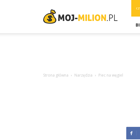
moj-
cz
milion.pl
B
Strona główna
Narzędzia
Piec na węgiel