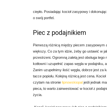
ciepło. Posiadając kocioł zasypowy i dokonują
o swój portfel.
Piec z podajnikiem
Pierwszą różnicą między piecem zasypowym a pi
większy. Co za tym idzie, żeby go ustawić w
przestrzeni. Ogromną zaletą jest obsługa tego 
kotłowni i uzupełnić zapas węgla w podajniku,
Zanim uzupełnimy ilość węgla, dobrze jest za
tacce popiołu. Kolejną różnicą jest cena. Kocio
czytam na stronie
lipnowskiopal
jeśli jednak m
pieca, to warto zainwestować w kocioł z poda
życia.