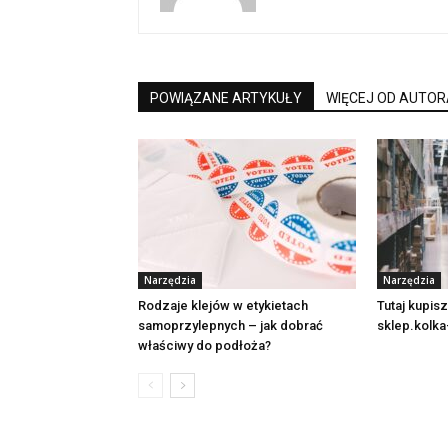
POWIĄZANE ARTYKUŁY
WIĘCEJ OD AUTOR
Narzędzia
Narzędzia
Rodzaje klejów w etykietach
Tutaj kupis
samoprzylepnych – jak dobrać
sklep.kolka
właściwy do podłoża?