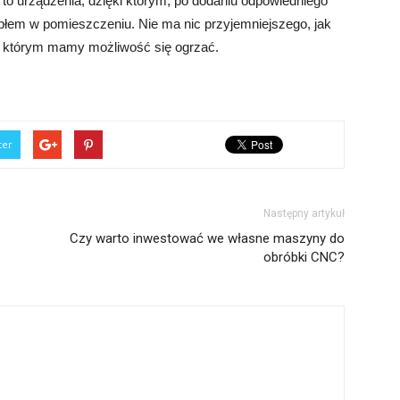
 to urządzenia, dzięki którym, po dodaniu odpowiedniego
płem w pomieszczeniu. Nie ma nic przyjemniejszego, jak
w którym mamy możliwość się ogrzać.
ter
Następny artykuł
Czy warto inwestować we własne maszyny do
obróbki CNC?