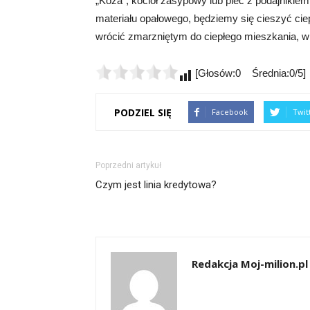
„Koza”, kocioł zasypowy lub piec z podajnikiem
materiału opałowego, będziemy się cieszyć cie
wrócić zmarzniętym do ciepłego mieszkania, 
[Głosów:0 Średnia:0/5]
PODZIEL SIĘ
Facebook
Twit
Poprzedni artykuł
Czym jest linia kredytowa?
Redakcja Moj-milion.pl