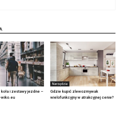
A
Narzędzia
z koła i zestawy jezdne –
Gdzie kupić zlewozmywak
-wiko.eu
wielofunkcyjny w atrakcyjnej cenie?