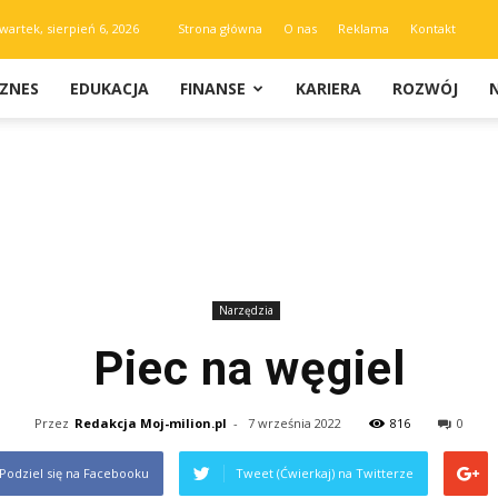
wartek, sierpień 6, 2026
Strona główna
O nas
Reklama
Kontakt
IZNES
EDUKACJA
FINANSE
KARIERA
ROZWÓJ
Narzędzia
Piec na węgiel
Przez
Redakcja Moj-milion.pl
-
7 września 2022
816
0
Podziel się na Facebooku
Tweet (Ćwierkaj) na Twitterze