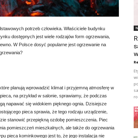
N
odstawowych potrzeb człowieka. Właściciele budynku
rynku dostępnych jest wiele rodzajów form ogrzewania,
R
ub drewno. W Polsce dosyć popularne jest ogrzewanie na
s
 ogrzewania?
w
Re
Et
wi
po
które planują wprowadzić klimat i przyjemną atmosferę w
sa
pieca, na przykład w salonie, sprawiamy, że podczas
ro
ą napawać się widokiem pięknego ognia. Dzisiejsze
tojącego pieca sprawia, że tego rodzaju urządzenie,
ędzie stanowić przepiękną ozdobę pomieszczenia. Piec
wania pomieszczeń mieszkalnych, ale także do ogrzewania
ypu pieca kominkowego jest to, że jego instalacja nie