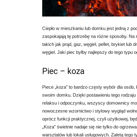
Ciepło w mieszkaniu lub domku jest jedną z p
zaspokajają tę potrzebę na różne sposoby. Na 
takich jak prąd, gaz, węgiel, pellet, brykiet l
węgiel. Jaki piec byłby najlepszy do tego typu
Piec – koza
Piece „koza” to bardzo częsty wybór dla osób, 
swoim domku. Dzięki postawieniu tego rodzaju 
relaksu i odpoczynku, wszyscy domownicy mog
nowoczesne wzornictwo i stylowy wygląd wolnos
oprócz funkcji praktycznej, czyli użytkowej, b
„Koza” świetnie nadaje się nie tylko do ogrze
warsztatów lub lokali usługowych. Zaletą tego t