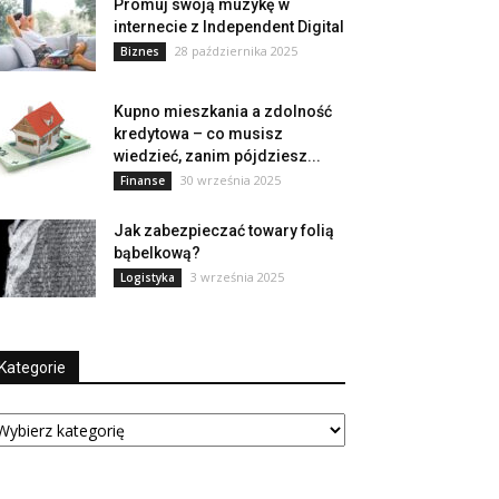
Promuj swoją muzykę w
internecie z Independent Digital
28 października 2025
Biznes
Kupno mieszkania a zdolność
kredytowa – co musisz
wiedzieć, zanim pójdziesz...
30 września 2025
Finanse
Jak zabezpieczać towary folią
bąbelkową?
3 września 2025
Logistyka
Kategorie
tegorie