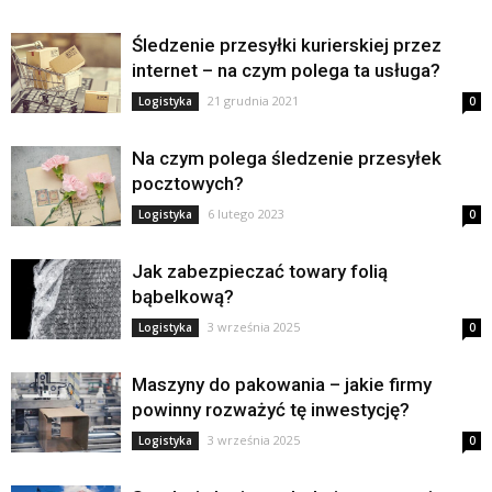
Śledzenie przesyłki kurierskiej przez
internet – na czym polega ta usługa?
21 grudnia 2021
Logistyka
0
Na czym polega śledzenie przesyłek
pocztowych?
6 lutego 2023
Logistyka
0
Jak zabezpieczać towary folią
bąbelkową?
3 września 2025
Logistyka
0
Maszyny do pakowania – jakie firmy
powinny rozważyć tę inwestycję?
3 września 2025
Logistyka
0