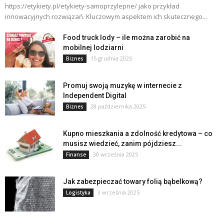
https://etykiety.pl/etykiety-samoprzylepne/ jako przykład
innowacyjnych rozwiązań. Kluczowym aspektem ich skutecznego...
Food truck lody – ile można zarobić na
mobilnej lodziarni
15 grudnia 2025
Biznes
Promuj swoją muzykę w internecie z
Independent Digital
28 października 2025
Biznes
Kupno mieszkania a zdolność kredytowa – co
musisz wiedzieć, zanim pójdziesz...
30 września 2025
Finanse
Jak zabezpieczać towary folią bąbelkową?
3 września 2025
Logistyka