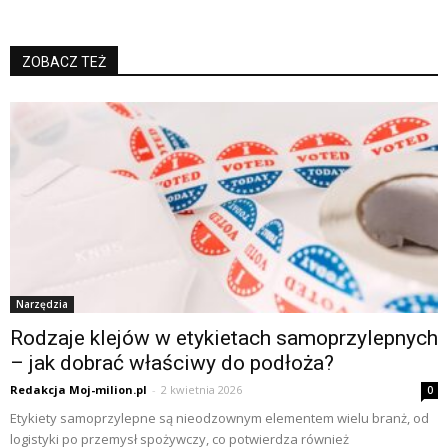
ZOBACZ TEŻ
Narzędzia
Rodzaje klejów w etykietach samoprzylepnych
– jak dobrać właściwy do podłoża?
Redakcja Moj-milion.pl
-
2 kwietnia 2026
0
Etykiety samoprzylepne są nieodzownym elementem wielu branż, od
logistyki po przemysł spożywczy, co potwierdza również