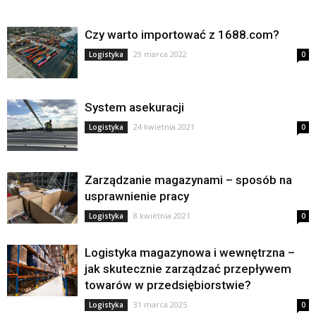
Czy warto importować z 1688.com?
29 marca 2022
Logistyka
0
System asekuracji
24 kwietnia 2021
Logistyka
0
Zarządzanie magazynami – sposób na
usprawnienie pracy
8 kwietnia 2021
Logistyka
0
Logistyka magazynowa i wewnętrzna –
jak skutecznie zarządzać przepływem
towarów w przedsiębiorstwie?
31 marca 2025
Logistyka
0