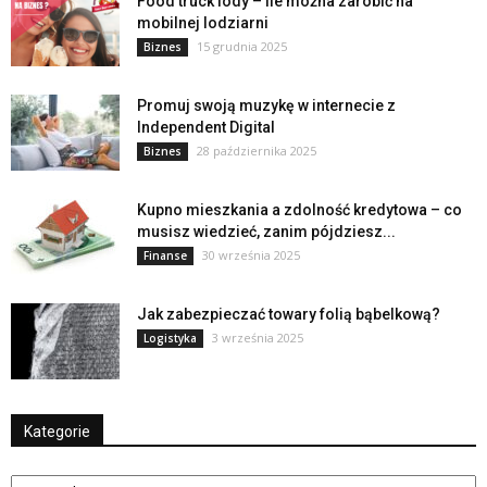
Food truck lody – ile można zarobić na
mobilnej lodziarni
15 grudnia 2025
Biznes
Promuj swoją muzykę w internecie z
Independent Digital
28 października 2025
Biznes
Kupno mieszkania a zdolność kredytowa – co
musisz wiedzieć, zanim pójdziesz...
30 września 2025
Finanse
Jak zabezpieczać towary folią bąbelkową?
3 września 2025
Logistyka
Kategorie
Kategorie