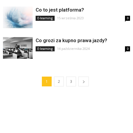
Co to jest platforma?
15 września 2023
E-learning
0
Co grozi za kupno prawa jazdy?
14 października 2024
E-learning
0
1
2
3