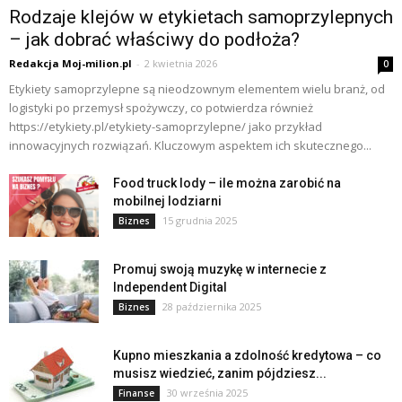
Rodzaje klejów w etykietach samoprzylepnych
– jak dobrać właściwy do podłoża?
Redakcja Moj-milion.pl
-
2 kwietnia 2026
0
Etykiety samoprzylepne są nieodzownym elementem wielu branż, od
logistyki po przemysł spożywczy, co potwierdza również
https://etykiety.pl/etykiety-samoprzylepne/ jako przykład
innowacyjnych rozwiązań. Kluczowym aspektem ich skutecznego...
Food truck lody – ile można zarobić na
mobilnej lodziarni
15 grudnia 2025
Biznes
Promuj swoją muzykę w internecie z
Independent Digital
28 października 2025
Biznes
Kupno mieszkania a zdolność kredytowa – co
musisz wiedzieć, zanim pójdziesz...
30 września 2025
Finanse