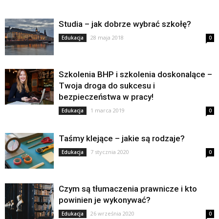
Studia – jak dobrze wybrać szkołę?
28 maja 2018
Edukacja
0
Szkolenia BHP i szkolenia doskonalące –
Twoja droga do sukcesu i
bezpieczeństwa w pracy!
1 marca 2019
Edukacja
0
Taśmy klejące – jakie są rodzaje?
7 stycznia 2020
Edukacja
0
Czym są tłumaczenia prawnicze i kto
powinien je wykonywać?
26 września 2020
Edukacja
0