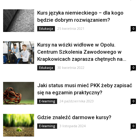
Kurs języka niemieckiego – dla kogo
będzie dobrym rozwiązaniem?
25 kwietnia 2021
Edukacja
0
Kursy na wózki widłowe w Opolu.
Centrum Szkolenia Zawodowego w
Krapkowicach zaprasza chętnych na...
30 kwietnia 2022
Edukacja
0
Jaki status musi mieć PKK żeby zapisać
się na egzamin praktyczny?
24 października 2023
E-learning
0
Gdzie znaleźć darmowe kursy?
3 listopada 2024
E-learning
0