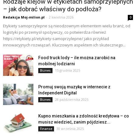
Rodzaje klejów w etykietach samoprzylepnych
– jak dobrać właściwy do podłoża?
Redakcja Moj-milion.pl
-
2 kwietnia 2026
0
Etykiety samoprzylepne są nieodzownym elementem wielu branż, od
logistyki po przemysł spożywczy, co potwierdza również
https://etykiety.pl/etykiety-samoprzylepne/ jako przykład
innowacyjnych rozwiązań. Kluczowym aspektem ich skutecznego...
Food truck lody – ile można zarobić na
mobilnej lodziarni
15 grudnia 2025
Biznes
Promuj swoją muzykę w internecie z
Independent Digital
28 października 2025
Biznes
Kupno mieszkania a zdolność kredytowa – co
musisz wiedzieć, zanim pójdziesz...
30 września 2025
Finanse