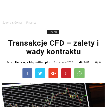
Strona główna
Finanse
Finanse
Transakcje CFD – zalety i
wady kontraktu
Przez
Redakcja Moj-milion.pl
-
16 czerwca 2020
2482
0