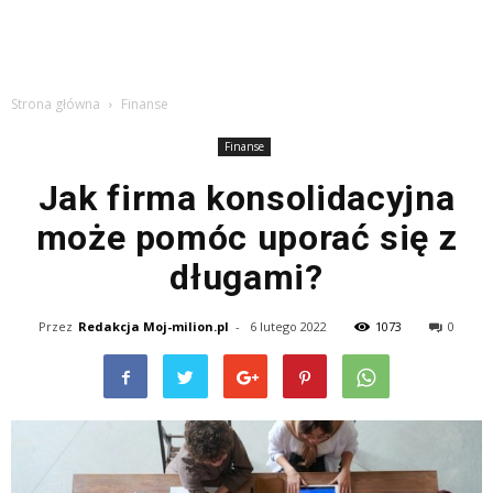
Strona główna
Finanse
Finanse
Jak firma konsolidacyjna
może pomóc uporać się z
długami?
Przez
Redakcja Moj-milion.pl
-
6 lutego 2022
1073
0