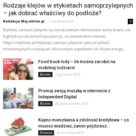
Rodzaje klejów w etykietach samoprzylepnych
– jak dobrać właściwy do podłoża?
Redakcja Moj-milion.pl
-
2 kwietnia 2026
0
Etykiety samoprzylepne są nieodzownym elementem wielu branż, od
logistyki po przemysł spożywczy, co potwierdza również
https://etykiety.pl/etykiety-samoprzylepne/ jako przykład
innowacyjnych rozwiązań. Kluczowym aspektem ich skutecznego...
Food truck lody – ile można zarobić na
mobilnej lodziarni
15 grudnia 2025
Biznes
Promuj swoją muzykę w internecie z
Independent Digital
28 października 2025
Biznes
Kupno mieszkania a zdolność kredytowa – co
musisz wiedzieć, zanim pójdziesz...
30 września 2025
Finanse