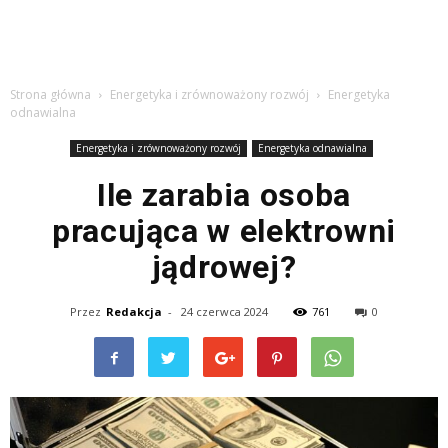
Strona główna
Energetyka i zrównoważony rozwój
Energetyka
odnawialna
Energetyka i zrównoważony rozwój
Energetyka odnawialna
Ile zarabia osoba
pracująca w elektrowni
jądrowej?
Przez
Redakcja
-
24 czerwca 2024
761
0