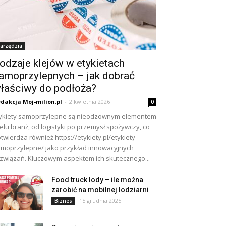
arzędzia
odzaje klejów w etykietach
amoprzylepnych – jak dobrać
łaściwy do podłoża?
dakcja Moj-milion.pl
-
2 kwietnia 2026
0
ykiety samoprzylepne są nieodzownym elementem
elu branż, od logistyki po przemysł spożywczy, co
twierdza również https://etykiety.pl/etykiety-
moprzylepne/ jako przykład innowacyjnych
związań. Kluczowym aspektem ich skutecznego...
Food truck lody – ile można
zarobić na mobilnej lodziarni
15 grudnia 2025
Biznes