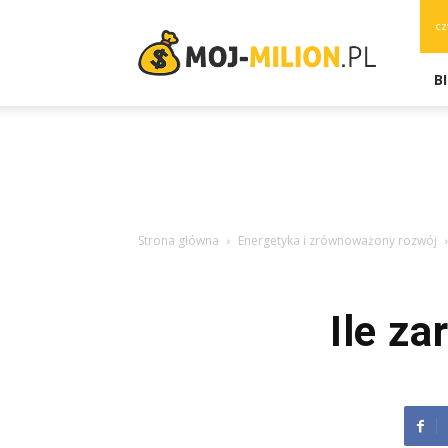
moj-
cz
milion.pl
B
Strona główna
Energetyka i zrównoważony rozwój
Ile za