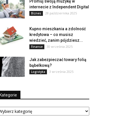
Promuj swoją muzykę w
internecie z Independent Digital
28 października 2025
Biznes
Kupno mieszkania a zdolność
kredytowa – co musisz
wiedzieć, zanim pójdziesz...
30 września 2025
Finanse
Jak zabezpieczać towary folią
bąbelkową?
3 września 2025
Logistyka
Kategorie
tegorie