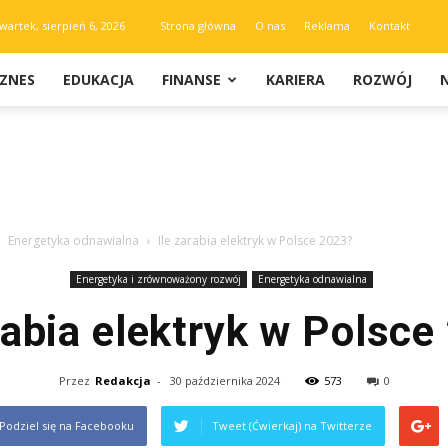
wartek, sierpień 6, 2026
Strona główna
O nas
Reklama
Kontakt
IZNES
EDUKACJA
FINANSE
KARIERA
ROZWÓJ
Energetyka odnawialna
Ile zarabia elektryk w Polsce 2023?
Energetyka i zrównoważony rozwój
Energetyka odnawialna
rabia elektryk w Polsc
Przez
Redakcja
-
30 października 2024
573
0
Podziel się na Facebooku
Tweet (Ćwierkaj) na Twitterze