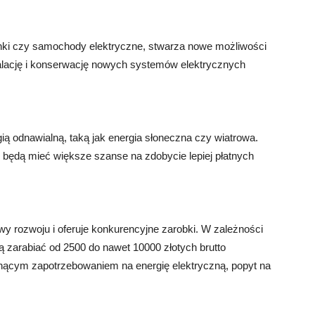
udynki czy samochody elektryczne, stwarza nowe możliwości
stalację i konserwację nowych systemów elektrycznych
ią odnawialną, taką jak energia słoneczna czy wiatrowa.
h będą mieć większe szanse na zdobycie lepiej płatnych
y rozwoju i oferuje konkurencyjne zarobki. W zależności
gą zarabiać od 2500 do nawet 10000 złotych brutto
snącym zapotrzebowaniem na energię elektryczną, popyt na