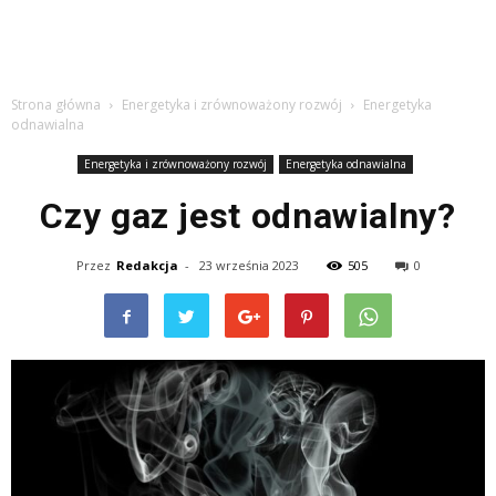
Strona główna
Energetyka i zrównoważony rozwój
Energetyka
odnawialna
Energetyka i zrównoważony rozwój
Energetyka odnawialna
Czy gaz jest odnawialny?
Przez
Redakcja
-
23 września 2023
505
0