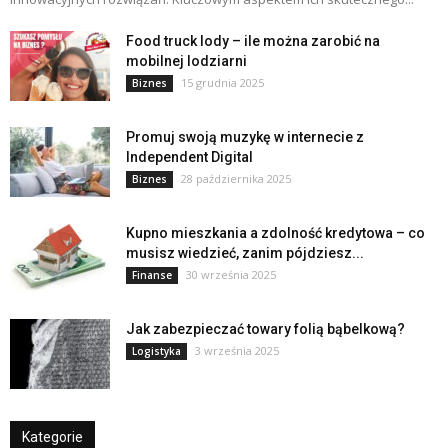
Food truck lody – ile można zarobić na
mobilnej lodziarni
15 grudnia 2025
Biznes
Promuj swoją muzykę w internecie z
Independent Digital
28 października 2025
Biznes
Kupno mieszkania a zdolność kredytowa – co
musisz wiedzieć, zanim pójdziesz...
30 września 2025
Finanse
Jak zabezpieczać towary folią bąbelkową?
3 września 2025
Logistyka
Kategorie