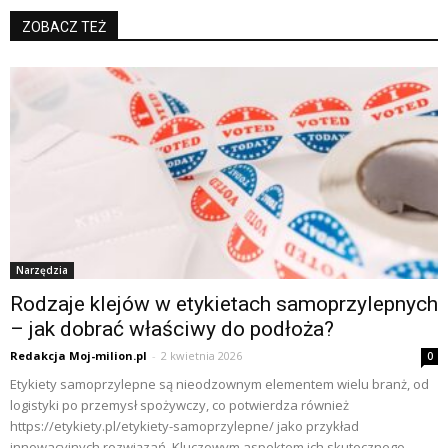
ZOBACZ TEŻ
Narzędzia
Rodzaje klejów w etykietach samoprzylepnych
– jak dobrać właściwy do podłoża?
Redakcja Moj-milion.pl
-
2 kwietnia 2026
0
Etykiety samoprzylepne są nieodzownym elementem wielu branż, od
logistyki po przemysł spożywczy, co potwierdza również
https://etykiety.pl/etykiety-samoprzylepne/ jako przykład
innowacyjnych rozwiązań. Kluczowym aspektem ich skutecznego...