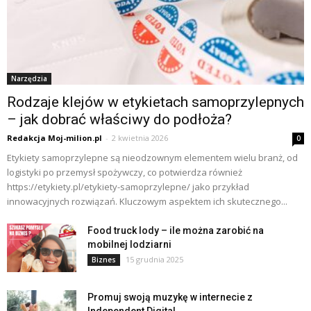
Narzędzia
Rodzaje klejów w etykietach samoprzylepnych
– jak dobrać właściwy do podłoża?
Redakcja Moj-milion.pl
-
2 kwietnia 2026
0
Etykiety samoprzylepne są nieodzownym elementem wielu branż, od
logistyki po przemysł spożywczy, co potwierdza również
https://etykiety.pl/etykiety-samoprzylepne/ jako przykład
innowacyjnych rozwiązań. Kluczowym aspektem ich skutecznego...
Food truck lody – ile można zarobić na
mobilnej lodziarni
15 grudnia 2025
Biznes
Promuj swoją muzykę w internecie z
Independent Digital