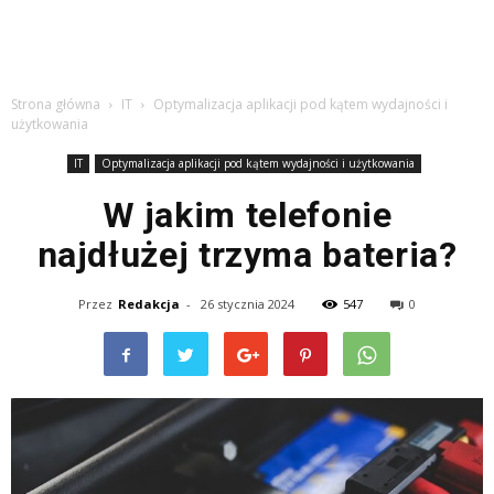
Strona główna
IT
Optymalizacja aplikacji pod kątem wydajności i
użytkowania
IT
Optymalizacja aplikacji pod kątem wydajności i użytkowania
W jakim telefonie
najdłużej trzyma bateria?
Przez
Redakcja
-
26 stycznia 2024
547
0