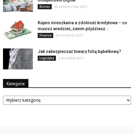
28 października 2025
Biznes
Kupno mieszkania a zdolność kredytowa – co
musisz wiedzieć, zanim pójdziesz...
30 września 2025
Finanse
Jak zabezpieczać towary folią bąbelkową?
3 września 2025
Logistyka
Kategorie
Kategorie