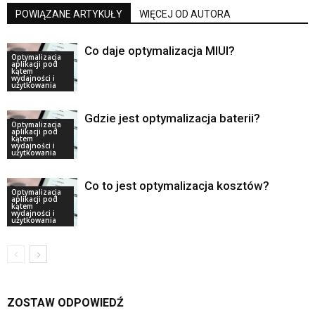
POWIĄZANE ARTYKUŁY
WIĘCEJ OD AUTORA
Co daje optymalizacja MIUI?
Optymalizacja
aplikacji pod
kątem
wydajności i
użytkowania
Gdzie jest optymalizacja baterii?
Optymalizacja
aplikacji pod
kątem
wydajności i
użytkowania
Co to jest optymalizacja kosztów?
Optymalizacja
aplikacji pod
kątem
wydajności i
użytkowania
ZOSTAW ODPOWIEDŹ