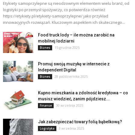
Etykiety samoprzylepne są nieodzownym elementem wielu branż, od
logistyki po przemysł spożywczy, co potwierdza również
https://etykiety.pl/etykiety-samoprzylepne/ jako przykład
innowacyjnych rozwiązań. Kluczowym aspektem ich skutecznego...
Food truck lody – ile można zarobić na
mobilnej lodziarni
15 grudnia 2025
Biznes
Promuj swoją muzykę w internecie z
Independent Digital
28 października 2025
Biznes
Kupno mieszkania a zdolność kredytowa – co
musisz wiedzieć, zanim pójdziesz...
30 września 2025
Finanse
Jak zabezpieczać towary folią bąbelkową?
3 września 2025
Logistyka