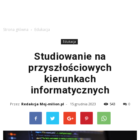
Strona główna
Edukacja
Edukacja
Studiowanie na
przyszłościowych
kierunkach
informatycznych
Przez
Redakcja Moj-milion.pl
-
15 grudnia 2023
543
0