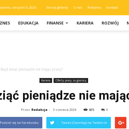
wartek, sierpień 6, 2026
Strona główna
O nas
Reklama
Kontakt
IZNES
EDUKACJA
FINANSE
KARIERA
ROZWÓJ
Skąd wziąć pieniądze nie mając pracy?
Kariera
Oferty pracy za granicą
iąć pieniądze nie mają
Przez
Redakcja
-
3 czerwca 2024
605
0
Podziel się na Facebooku
Tweet (Ćwierkaj) na Twitterze