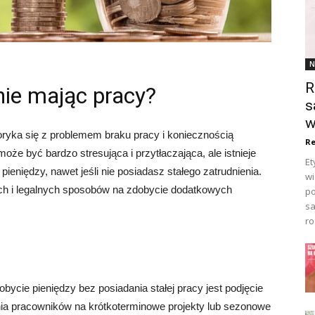
N
R
nie mając pracy?
s
w
oryka się z problemem braku pracy i koniecznością
Re
że być bardzo stresująca i przytłaczająca, ale istnieje
Et
eniędzy, nawet jeśli nie posiadasz stałego zatrudnienia.
wi
ch i legalnych sposobów na zdobycie dodatkowych
po
sa
ro
ycie pieniędzy bez posiadania stałej pracy jest podjęcie
dnia pracowników na krótkoterminowe projekty lub sezonowe