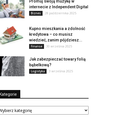
Promuj swoją muzykę w
internecie z Independent Digital
28 października 2025
Biznes
Kupno mieszkania a zdolność
kredytowa – co musisz
wiedzieć, zanim pójdziesz...
30 września 2025
Finanse
Jak zabezpieczać towary folią
bąbelkową?
3 września 2025
Logistyka
Kategorie
tegorie