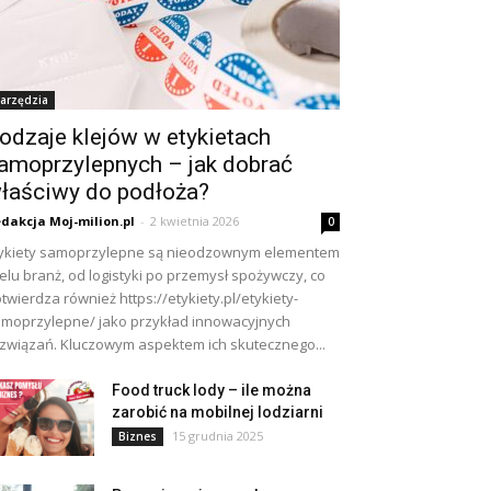
arzędzia
odzaje klejów w etykietach
amoprzylepnych – jak dobrać
łaściwy do podłoża?
dakcja Moj-milion.pl
-
2 kwietnia 2026
0
ykiety samoprzylepne są nieodzownym elementem
elu branż, od logistyki po przemysł spożywczy, co
twierdza również https://etykiety.pl/etykiety-
moprzylepne/ jako przykład innowacyjnych
związań. Kluczowym aspektem ich skutecznego...
Food truck lody – ile można
zarobić na mobilnej lodziarni
15 grudnia 2025
Biznes