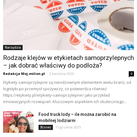
Narzędzia
Rodzaje klejów w etykietach samoprzylepnych
– jak dobrać właściwy do podłoża?
Redakcja Moj-milion.pl
-
2 kwietnia 2026
0
Etykiety samoprzylepne są nieodzownym elementem wielu branż, od
logistyki po przemysł spożywczy, co potwierdza również
https://etykiety.pl/etykiety-samoprzylepne/ jako przykład
innowacyjnych rozwiązań. Kluczowym aspektem ich skutecznego...
Food truck lody – ile można zarobić na
mobilnej lodziarni
15 grudnia 2025
Biznes