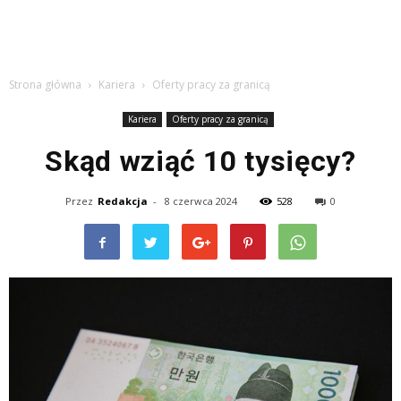
Strona główna
Kariera
Oferty pracy za granicą
Kariera
Oferty pracy za granicą
Skąd wziąć 10 tysięcy?
Przez
Redakcja
-
8 czerwca 2024
528
0