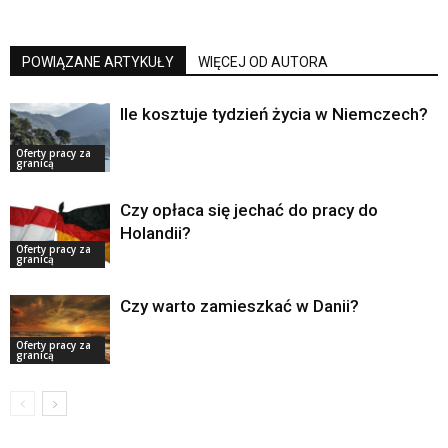
POWIĄZANE ARTYKUŁY
WIĘCEJ OD AUTORA
Ile kosztuje tydzień życia w Niemczech?
Oferty pracy za
granicą
Czy opłaca się jechać do pracy do
Holandii?
Oferty pracy za
granicą
Czy warto zamieszkać w Danii?
Oferty pracy za
granicą