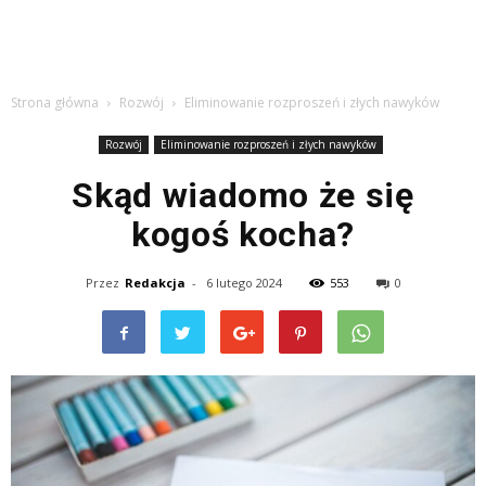
Strona główna
Rozwój
Eliminowanie rozproszeń i złych nawyków
Rozwój
Eliminowanie rozproszeń i złych nawyków
Skąd wiadomo że się
kogoś kocha?
Przez
Redakcja
-
6 lutego 2024
553
0