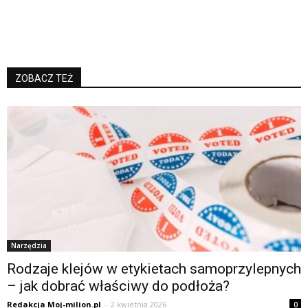
ZOBACZ TEŻ
Narzędzia
Rodzaje klejów w etykietach samoprzylepnych
– jak dobrać właściwy do podłoża?
Redakcja Moj-milion.pl
-
2 kwietnia 2026
0