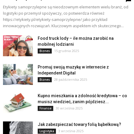
Etykiety samoprzylepne są nieodzownym elementem wielu branż, od
logistyki po przemysł spożywczy, co potwierdza również
https://etykiety.pl/etykiety-samoprzylepne/ jako przykład
innowacyjnych rozwiązań. Kluczowym aspektem ich skutecznego...
Food truck lody – ile można zarobić na
mobilnej lodziarni
15 grudnia 2025
Biznes
Promuj swoją muzykę w internecie z
Independent Digital
28 października 2025
Biznes
Kupno mieszkania a zdolność kredytowa – co
musisz wiedzieć, zanim pójdziesz...
30 września 2025
Finanse
Jak zabezpieczać towary folią bąbelkową?
3 września 2025
Logistyka