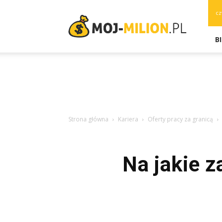
moj-
cz
milion.pl
B
Strona główna
Kariera
Oferty pracy za granicą
Na jakie 