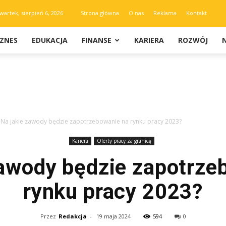
wartek, sierpień 6, 2026
Strona główna
O nas
Reklama
Kontakt
IZNES
EDUKACJA
FINANSE
KARIERA
ROZWÓJ
Na jakie zawody będzie zapotrzebowanie na rynku pracy 2023?
Kariera
Oferty pracy za granicą
zawody będzie zapotrze
rynku pracy 2023?
Przez
Redakcja
-
19 maja 2024
594
0