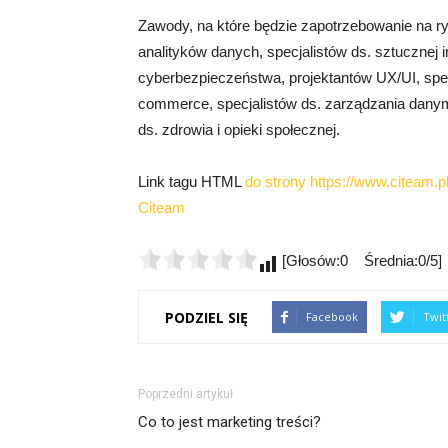
Zawody, na które będzie zapotrzebowanie na 
analityków danych, specjalistów ds. sztucznej i
cyberbezpieczeństwa, projektantów UX/UI, spec
commerce, specjalistów ds. zarządzania danym
ds. zdrowia i opieki społecznej.
Link tagu HTML
do strony https://www.citeam.pl
Citeam
[Głosów:0 Średnia:0/5]
PODZIEL SIĘ
Facebook
Twit
Poprzedni artykuł
Co to jest marketing treści?