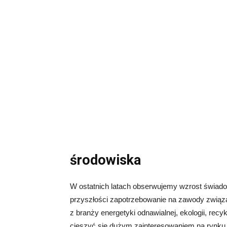
środowiska
W ostatnich latach obserwujemy wzrost świad
przyszłości zapotrzebowanie na zawody związa
z branży energetyki odnawialnej, ekologii, rec
cieszyć się dużym zainteresowaniem na rynku 