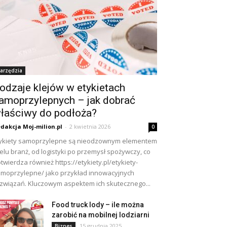
arzędzia
odzaje klejów w etykietach
amoprzylepnych – jak dobrać
łaściwy do podłoża?
dakcja Moj-milion.pl
-
2 kwietnia 2026
0
ykiety samoprzylepne są nieodzownym elementem
elu branż, od logistyki po przemysł spożywczy, co
twierdza również https://etykiety.pl/etykiety-
moprzylepne/ jako przykład innowacyjnych
związań. Kluczowym aspektem ich skutecznego...
Food truck lody – ile można
zarobić na mobilnej lodziarni
15 grudnia 2025
Biznes