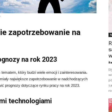
?
ie zapotrzebowanie na
N
R
s
w
ognozy na rok 2023
Re
Et
tematem, który budzi wiele emocji i zainteresowania.
wi
ą miały największe zapotrzebowanie w nadchodzących
po
sa
wić prognozy dotyczące rynku pracy na rok 2023.
ro
mi technologiami