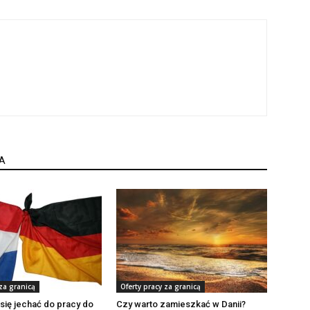
A
 za granicą
Oferty pracy za granicą
się jechać do pracy do
Czy warto zamieszkać w Danii?