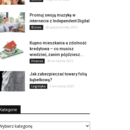
Promuj swoją muzykę w
internecie z Independent Digital
28 października 2025
Biznes
Kupno mieszkania a zdolność
kredytowa – co musisz
wiedzieć, zanim pójdziesz...
30 września 2025
Finanse
Jak zabezpieczać towary folią
bąbelkową?
3 września 2025
Logistyka
Kategorie
tegorie