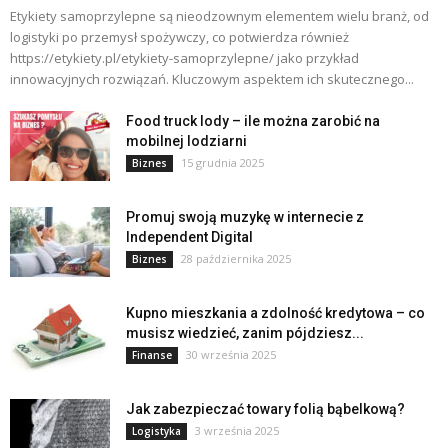
Etykiety samoprzylepne są nieodzownym elementem wielu branż, od
logistyki po przemysł spożywczy, co potwierdza również
https://etykiety.pl/etykiety-samoprzylepne/ jako przykład
innowacyjnych rozwiązań. Kluczowym aspektem ich skutecznego...
Food truck lody – ile można zarobić na
mobilnej lodziarni
15 grudnia 2025
Biznes
Promuj swoją muzykę w internecie z
Independent Digital
28 października 2025
Biznes
Kupno mieszkania a zdolność kredytowa – co
musisz wiedzieć, zanim pójdziesz...
30 września 2025
Finanse
Jak zabezpieczać towary folią bąbelkową?
3 września 2025
Logistyka