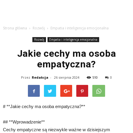
Strona główna
Rozwój
Empatia i inteligencja emocjonalna
Rozwój
Empatia i inteligencja emocjonalna
Jakie cechy ma osoba
empatyczna?
Przez
Redakcja
-
26 sierpnia 2024
510
0
# **Jakie cechy ma osoba empatyczna?**
## **Wprowadzenie**
Cechy empatyczne są niezwykle ważne w dzisiejszym