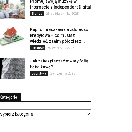
Promuj swoją muzykę w
internecie z Independent Digital
28 października 2025
Biznes
Kupno mieszkania a zdolność
kredytowa – co musisz
wiedzieć, zanim pójdziesz...
30 września 2025
Finanse
Jak zabezpieczać towary folią
bąbelkową?
3 września 2025
Logistyka
Kategorie
tegorie