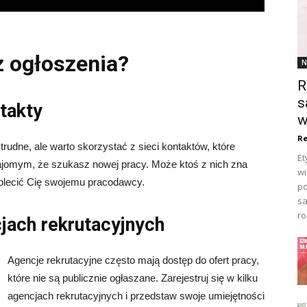
z ogłoszenia?
N
R
s
takty
w
Re
udne, ale warto skorzystać z sieci kontaktów, które
Et
najomym, że szukasz nowej pracy. Może ktoś z nich zna
wi
olecić Cię swojemu pracodawcy.
po
sa
ro
cjach rekrutacyjnych
Agencje rekrutacyjne często mają dostęp do ofert pracy,
które nie są publicznie ogłaszane. Zarejestruj się w kilku
agencjach rekrutacyjnych i przedstaw swoje umiejętności