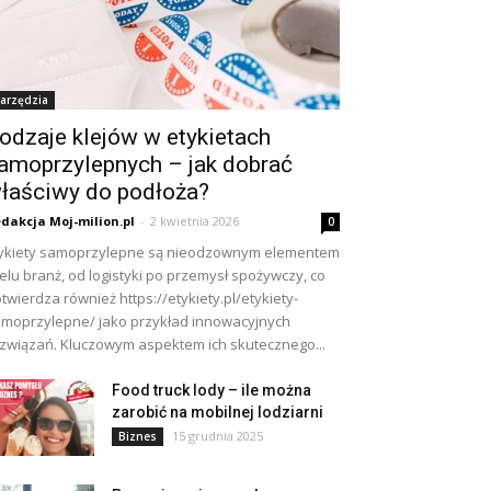
arzędzia
odzaje klejów w etykietach
amoprzylepnych – jak dobrać
łaściwy do podłoża?
dakcja Moj-milion.pl
-
2 kwietnia 2026
0
ykiety samoprzylepne są nieodzownym elementem
elu branż, od logistyki po przemysł spożywczy, co
twierdza również https://etykiety.pl/etykiety-
moprzylepne/ jako przykład innowacyjnych
związań. Kluczowym aspektem ich skutecznego...
Food truck lody – ile można
zarobić na mobilnej lodziarni
15 grudnia 2025
Biznes