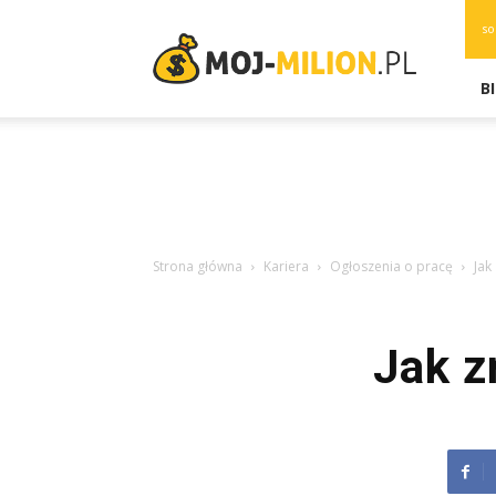
moj-
so
milion.pl
B
Strona główna
Kariera
Ogłoszenia o pracę
Jak
Jak z