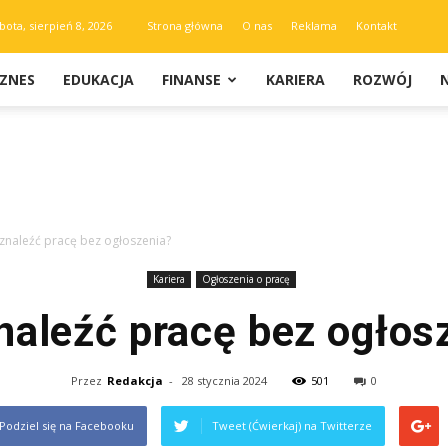
bota, sierpień 8, 2026
Strona główna
O nas
Reklama
Kontakt
IZNES
EDUKACJA
FINANSE
KARIERA
ROZWÓJ
 znaleźć pracę bez ogłoszenia?
Kariera
Ogłoszenia o pracę
naleźć pracę bez ogłos
Przez
Redakcja
-
28 stycznia 2024
501
0
Podziel się na Facebooku
Tweet (Ćwierkaj) na Twitterze