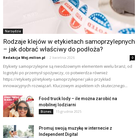
Narzędzia
Rodzaje klejów w etykietach samoprzylepnych
– jak dobrać właściwy do podłoża?
Redakcja Moj-milion.pl
-
2 kwietnia 2026
0
Etykiety samoprzylepne są nieodzownym elementem wielu branż, od
logistyki po przemysł spożywczy, co potwierdza również
https://etykiety.pl/etykiety-samoprzylepne/ jako przykład
innowacyjnych rozwiązań. Kluczowym aspektem ich skutecznego...
Food truck lody – ile można zarobić na
mobilnej lodziarni
15 grudnia 2025
Biznes
Promuj swoją muzykę w internecie z
Independent Digital