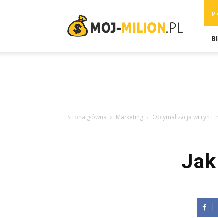
moj-
pi
milion.pl
B
Strona główna
Marketing
Optymalizacja witryn i 
Jak