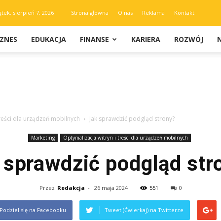
ątek, sierpień 7, 2026
Strona główna
O nas
Reklama
Kontakt
IZNES
EDUKACJA
FINANSE
KARIERA
ROZWÓJ
treści dla urządzeń mobilnych
Jak sprawdzić podgląd strony?
Marketing
Optymalizacja witryn i treści dla urządzeń mobilnych
 sprawdzić podgląd str
Przez
Redakcja
-
26 maja 2024
551
0
Podziel się na Facebooku
Tweet (Ćwierkaj) na Twitterze