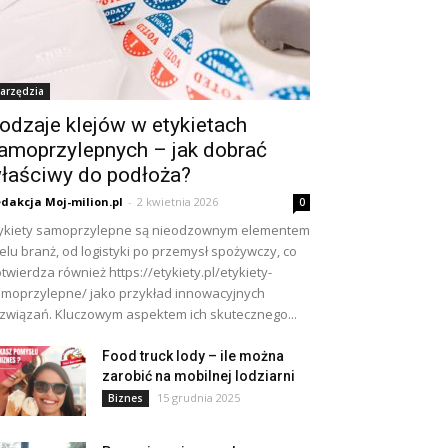
arzędzia
odzaje klejów w etykietach
amoprzylepnych – jak dobrać
łaściwy do podłoża?
dakcja Moj-milion.pl
-
2 kwietnia 2026
0
ykiety samoprzylepne są nieodzownym elementem
elu branż, od logistyki po przemysł spożywczy, co
twierdza również https://etykiety.pl/etykiety-
moprzylepne/ jako przykład innowacyjnych
związań. Kluczowym aspektem ich skutecznego...
Food truck lody – ile można
zarobić na mobilnej lodziarni
15 grudnia 2025
Biznes