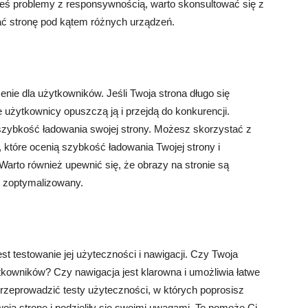
ieś problemy z responsywnością, warto skonsultować się z
ać stronę pod kątem różnych urządzeń.
ie dla użytkowników. Jeśli Twoja strona długo się
 użytkownicy opuszczą ją i przejdą do konkurencji.
 szybkość ładowania swojej strony. Możesz skorzystać z
 które ocenią szybkość ładowania Twojej strony i
Warto również upewnić się, że obrazy na stronie są
t zoptymalizowany.
 testowanie jej użyteczności i nawigacji. Czy Twoja
żytkowników? Czy nawigacja jest klarowna i umożliwia łatwe
rzeprowadzić testy użyteczności, w których poprosisz
oją stronę i podzieliły się swoimi uwagami. To pomoże Ci