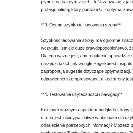
płynnie na każdym z nich. Jeśli zauważysz jak
profesjonalistą, który pomoże Ci zoptymalizow
**3. Ocena szybkości ładowania strony**
Szybkość ładowania strony ma ogromne znaczen
wczytuje, istnieje duże prawdopodobieństwo, że
Dlatego ważne jest, aby regularnie sprawdzać
narzędzi takich jak Google PageSpeed Insights,
zaproponują sugestie dotyczące optymalizacji. 
odpowiednio skompresowane, a kod strony jes
**4. Testowanie użyteczności i nawigacji**
Kolejnym ważnym aspektem podglądu strony jest
strona jest intuicyjna i łatwa w obsłudze dla u
odnalezienie potrzebnych informacji? Możesz p
osoby spoza Twojej firmy, aby przetestowały Tw