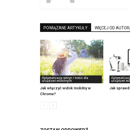
POWIĄZANE ARTYKUŁY
WIĘCEJ OD AUTOR
Optymalizacja witryn i treści dla
Optymalizacja
urządzeń mobilnych
urządzeń mo
Jak włączyć widok mobilny w
Jak sprawd
Chrome?