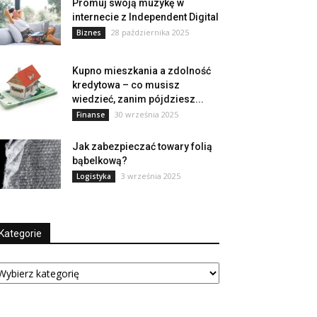
Promuj swoją muzykę w
internecie z Independent Digital
28 października 2025
Biznes
Kupno mieszkania a zdolność
kredytowa – co musisz
wiedzieć, zanim pójdziesz...
30 września 2025
Finanse
Jak zabezpieczać towary folią
bąbelkową?
3 września 2025
Logistyka
Kategorie
tegorie