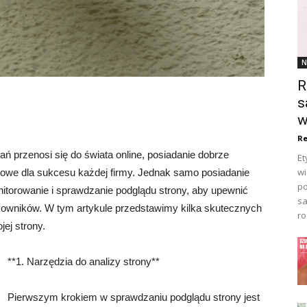
N
R
s
w
Re
ń przenosi się do świata online, posiadanie dobrze
Et
wi
czowe dla sukcesu każdej firmy. Jednak samo posiadanie
po
nitorowanie i sprawdzanie podglądu strony, aby upewnić
sa
ytkowników. W tym artykule przedstawimy kilka skutecznych
ro
ej strony.
**1. Narzędzia do analizy strony**
Pierwszym krokiem w sprawdzaniu podglądu strony jest