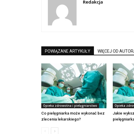
Redakcja
POWIĄZANE ARTYKUŁY
WIĘCEJ OD AUTOR
Opieka zdrowotna i pielęgniarstwo
Opieka zdro
Co pielęgniarka może wykonać bez
Jakie wyksz
zlecenia lekarskiego?
pielęgniark