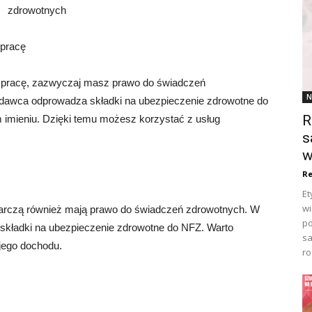
zdrowotnych
 pracę
o pracę, zazwyczaj masz prawo do świadczeń
N
dawca odprowadza składki na ubezpieczenie zdrowotne do
R
mieniu. Dzięki temu możesz korzystać z usług
s
w
Re
Et
wi
arczą również mają prawo do świadczeń zdrowotnych. W
po
składki na ubezpieczenie zdrowotne do NFZ. Warto
sa
jego dochodu.
ro