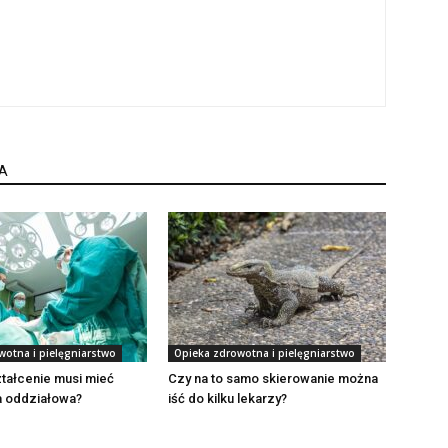
A
wotna i pielęgniarstwo
Opieka zdrowotna i pielęgniarstwo
tałcenie musi mieć
Czy na to samo skierowanie można
a oddziałowa?
iść do kilku lekarzy?