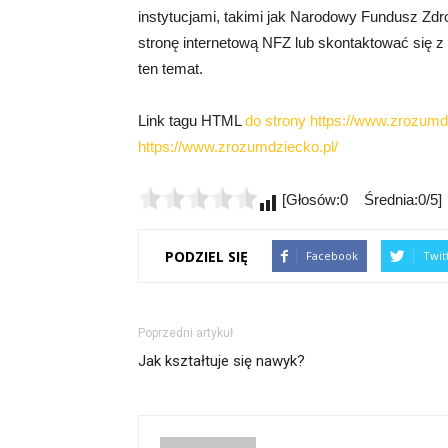
instytucjami, takimi jak Narodowy Fundusz Zd
stronę internetową NFZ lub skontaktować się z
ten temat.
Link tagu HTML
do strony https://www.zrozumdz
https://www.zrozumdziecko.pl/
[Głosów:0 Średnia:0/5]
PODZIEL SIĘ
Facebook
Twit
Poprzedni artykuł
Jak kształtuje się nawyk?