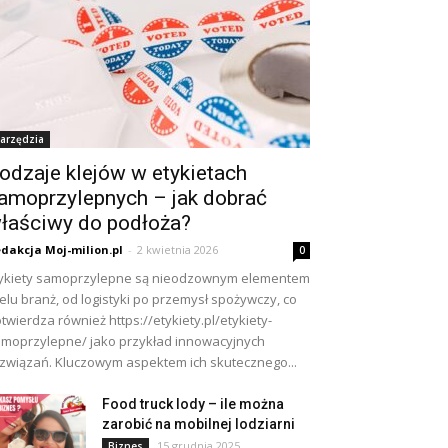
arzędzia
odzaje klejów w etykietach
amoprzylepnych – jak dobrać
łaściwy do podłoża?
dakcja Moj-milion.pl
-
2 kwietnia 2026
0
ykiety samoprzylepne są nieodzownym elementem
elu branż, od logistyki po przemysł spożywczy, co
twierdza również https://etykiety.pl/etykiety-
moprzylepne/ jako przykład innowacyjnych
związań. Kluczowym aspektem ich skutecznego...
Food truck lody – ile można
zarobić na mobilnej lodziarni
15 grudnia 2025
Biznes