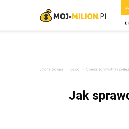
moj-
pi
milion.pl
B
Strona główna
Rozwój
Opieka zdrowotna i pielę
Jak spraw