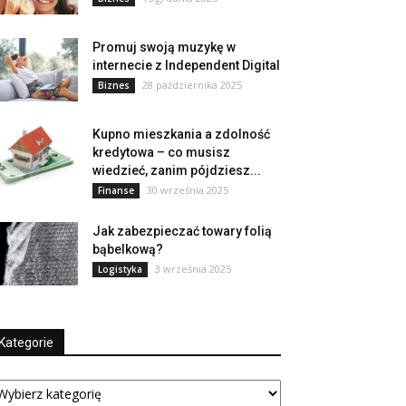
Promuj swoją muzykę w
internecie z Independent Digital
28 października 2025
Biznes
Kupno mieszkania a zdolność
kredytowa – co musisz
wiedzieć, zanim pójdziesz...
30 września 2025
Finanse
Jak zabezpieczać towary folią
bąbelkową?
3 września 2025
Logistyka
Kategorie
tegorie