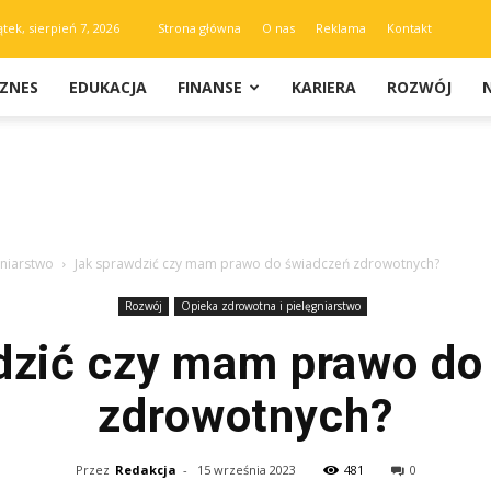
ątek, sierpień 7, 2026
Strona główna
O nas
Reklama
Kontakt
IZNES
EDUKACJA
FINANSE
KARIERA
ROZWÓJ
gniarstwo
Jak sprawdzić czy mam prawo do świadczeń zdrowotnych?
Rozwój
Opieka zdrowotna i pielęgniarstwo
dzić czy mam prawo do
zdrowotnych?
Przez
Redakcja
-
15 września 2023
481
0