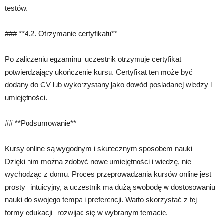
testów.
### **4.2. Otrzymanie certyfikatu**
Po zaliczeniu egzaminu, uczestnik otrzymuje certyfikat
potwierdzający ukończenie kursu. Certyfikat ten może być
dodany do CV lub wykorzystany jako dowód posiadanej wiedzy i
umiejętności.
## **Podsumowanie**
Kursy online są wygodnym i skutecznym sposobem nauki.
Dzięki nim można zdobyć nowe umiejętności i wiedzę, nie
wychodząc z domu. Proces przeprowadzania kursów online jest
prosty i intuicyjny, a uczestnik ma dużą swobodę w dostosowaniu
nauki do swojego tempa i preferencji. Warto skorzystać z tej
formy edukacji i rozwijać się w wybranym temacie.