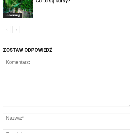
Co to są kursy?
E-learning
ZOSTAW ODPOWIEDŹ