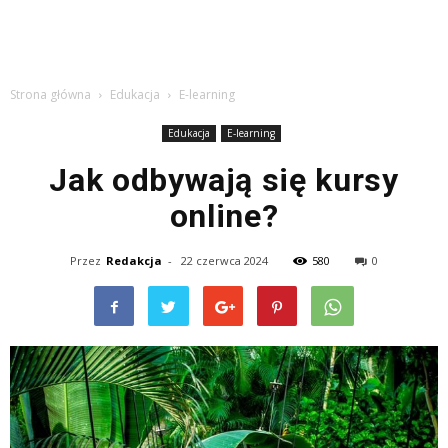
Strona główna
Edukacja
E-learning
Edukacja
E-learning
Jak odbywają się kursy
online?
Przez
Redakcja
-
22 czerwca 2024
580
0