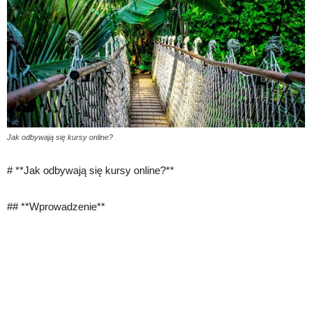
Jak odbywają się kursy online?
# **Jak odbywają się kursy online?**
## **Wprowadzenie**