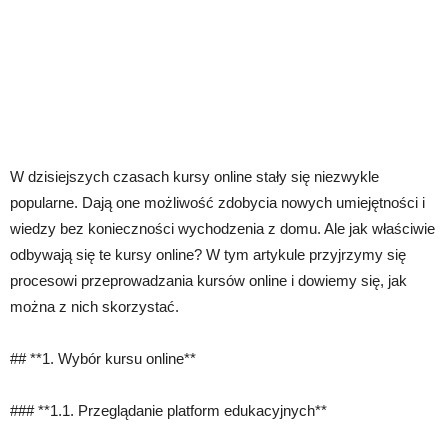
W dzisiejszych czasach kursy online stały się niezwykle
popularne. Dają one możliwość zdobycia nowych umiejętności i
wiedzy bez konieczności wychodzenia z domu. Ale jak właściwie
odbywają się te kursy online? W tym artykule przyjrzymy się
procesowi przeprowadzania kursów online i dowiemy się, jak
można z nich skorzystać.
## **1. Wybór kursu online**
### **1.1. Przeglądanie platform edukacyjnych**