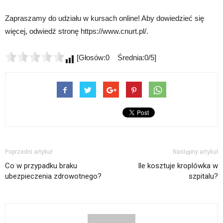
Zapraszamy do udziału w kursach online! Aby dowiedzieć się
więcej, odwiedź stronę https://www.cnurt.pl/.
[Głosów:0 Średnia:0/5]
Poprzedni artykuł
Następny artykuł
Co w przypadku braku
Ile kosztuje kroplówka w
ubezpieczenia zdrowotnego?
szpitalu?