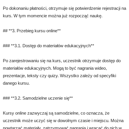
Po dokonaniu płatności, otrzymuje się potwierdzenie rejestracji na
kurs. W tym momencie można już rozpocząć naukę.
## **3. Przebieg kursu online**
### **3.1. Dostęp do materiałów edukacyjnych**
Po zarejestrowaniu się na kurs, uczestnik otrzymuje dostęp do
materiałów edukacyjnych. Mogą to być nagrania wideo,
prezentacje, teksty czy quizy. Wszystko zależy od specyfiki
danego kursu.
### **3.2. Samodzielne uczenie się**
Kursy online zazwyczaj są samodzielne, co oznacza, że
uczestnik może uczyć się w dowolnym czasie i miejscu. Można
powtarzać materiały, zatrzymywać nagrania i wracać do nich w