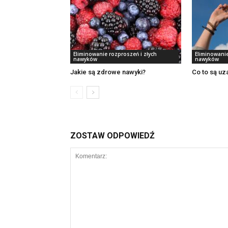
Eliminowanie rozproszeń i złych
Eliminowanie
nawyków
nawyków
Jakie są zdrowe nawyki?
Co to są uz
ZOSTAW ODPOWIEDŹ