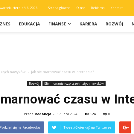
wartek, sierpień 6, 2026
Strona główna
O nas
Reklama
Kontakt
IZNES
EDUKACJA
FINANSE
KARIERA
ROZWÓJ
i złych nawyków
Jak nie marnować czasu w Internecie?
Rozwój
Eliminowanie rozproszeń i złych nawyków
 marnować czasu w Int
Przez
Redakcja
-
17 lipca 2024
524
0
Podziel się na Facebooku
Tweet (Ćwierkaj) na Twitterze