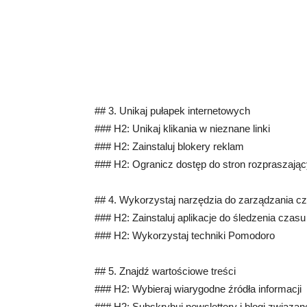
## 3. Unikaj pułapek internetowych
### H2: Unikaj klikania w nieznane linki
### H2: Zainstaluj blokery reklam
### H2: Ogranicz dostęp do stron rozpraszają
## 4. Wykorzystaj narzędzia do zarządzania 
### H2: Zainstaluj aplikacje do śledzenia czasu
### H2: Wykorzystaj techniki Pomodoro
## 5. Znajdź wartościowe treści
### H2: Wybieraj wiarygodne źródła informacji
### H2: Subskrybuj newslettery i blogi związa