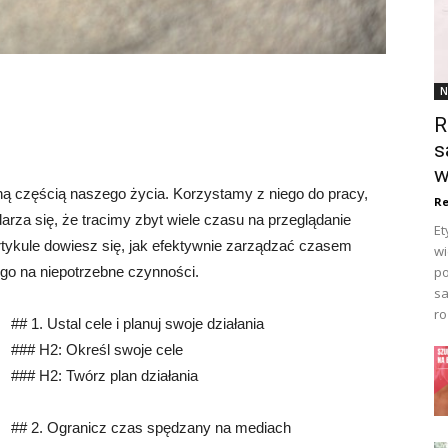
N
R
s
w
zną częścią naszego życia. Korzystamy z niego do pracy,
Re
darza się, że tracimy zbyt wiele czasu na przeglądanie
Et
rtykule dowiesz się, jak efektywnie zarządzać czasem
wi
po
go na niepotrzebne czynności.
sa
ro
## 1. Ustal cele i planuj swoje działania
### H2: Określ swoje cele
### H2: Twórz plan działania
## 2. Ogranicz czas spędzany na mediach