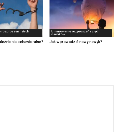
 rozproszeń i złych
Eliminowanie rozproszeń i złych
nawyków
ależnienia behawioralne?
Jak wprowadzić nowy nawyk?