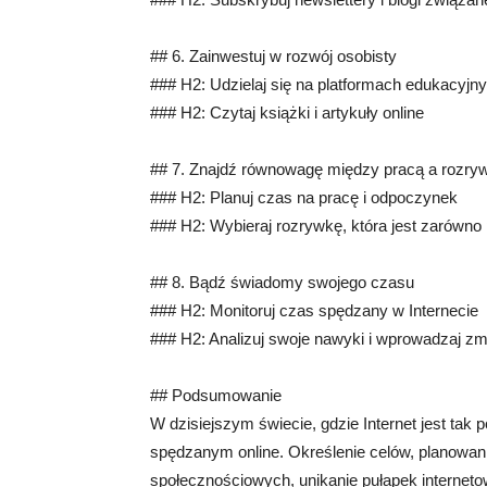
## 6. Zainwestuj w rozwój osobisty
### H2: Udzielaj się na platformach edukacyjn
### H2: Czytaj książki i artykuły online
## 7. Znajdź równowagę między pracą a rozry
### H2: Planuj czas na pracę i odpoczynek
### H2: Wybieraj rozrywkę, która jest zarówno 
## 8. Bądź świadomy swojego czasu
### H2: Monitoruj czas spędzany w Internecie
### H2: Analizuj swoje nawyki i wprowadzaj z
## Podsumowanie
W dzisiejszym świecie, gdzie Internet jest ta
spędzanym online. Określenie celów, planowani
społecznościowych, unikanie pułapek internet