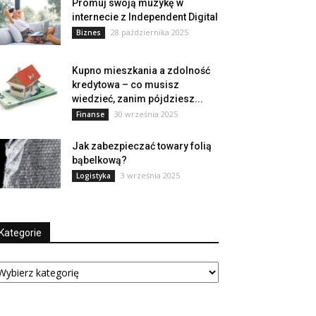
Promuj swoją muzykę w
internecie z Independent Digital
28 października 2025
Biznes
Kupno mieszkania a zdolność
kredytowa – co musisz
wiedzieć, zanim pójdziesz...
30 września 2025
Finanse
Jak zabezpieczać towary folią
bąbelkową?
3 września 2025
Logistyka
Kategorie
tegorie