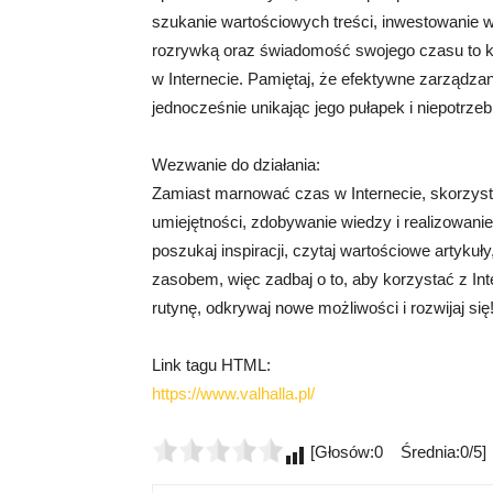
szukanie wartościowych treści, inwestowanie w
rozrywką oraz świadomość swojego czasu to k
w Internecie. Pamiętaj, że efektywne zarządzan
jednocześnie unikając jego pułapek i niepotrz
Wezwanie do działania:
Zamiast marnować czas w Internecie, skorzysta
umiejętności, zdobywanie wiedzy i realizowanie
poszukaj inspiracji, czytaj wartościowe artyku
zasobem, więc zadbaj o to, aby korzystać z In
rutynę, odkrywaj nowe możliwości i rozwijaj się
Link tagu HTML:
https://www.valhalla.pl/
[Głosów:0 Średnia:0/5]