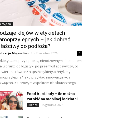
arzędzia
odzaje klejów w etykietach
amoprzylepnych – jak dobrać
łaściwy do podłoża?
dakcja Moj-milion.pl
-
2 kwietnia 2026
0
ykiety samoprzylepne są nieodzownym elementem
elu branż, od logistyki po przemysł spożywczy, co
twierdza również https://etykiety.pl/etykiety-
moprzylepne/ jako przykład innowacyjnych
związań. Kluczowym aspektem ich skutecznego...
Food truck lody – ile można
zarobić na mobilnej lodziarni
15 grudnia 2025
Biznes