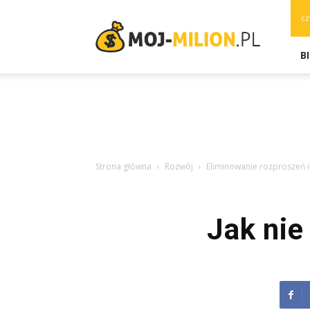
moj-
cz
milion.pl
B
Strona główna
Rozwój
Eliminowanie rozproszeń 
Jak nie