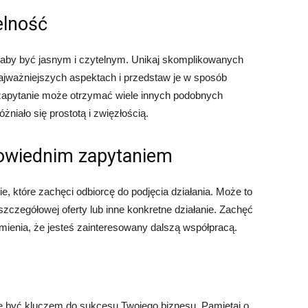
elność
, aby być jasnym i czytelnym. Unikaj skomplikowanych
najważniejszych aspektach i przedstaw je w sposób
 zapytanie może otrzymać wiele innych podobnych
niało się prostotą i zwięzłością.
powiednim zapytaniem
e, które zachęci odbiorcę do podjęcia działania. Może to
szczegółowej oferty lub inne konkretne działanie. Zachęć
umienia, że jesteś zainteresowany dalszą współpracą.
e być kluczem do sukcesu Twojego biznesu. Pamiętaj o