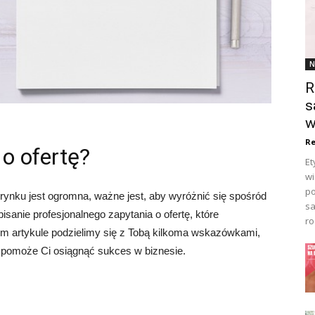
N
R
s
w
Re
 o ofertę?
Et
wi
po
rynku jest ogromna, ważne jest, aby wyróżnić się spośród
sa
isanie profesjonalnego zapytania o ofertę, które
ro
ym artykule podzielimy się z Tobą kilkoma wskazówkami,
re pomoże Ci osiągnąć sukces w biznesie.