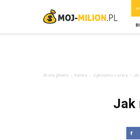
moj-
pi
milion.pl
B
Strona główna
Kariera
Ogłoszenia o pracę
Jak
Jak 