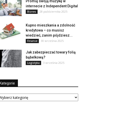
Promuj swoją muzykę w
internecie z Independent Digital
28 października 2025
Biznes
Kupno mieszkania a zdolność
kredytowa – co musisz
wiedzieć, zanim pójdziesz...
30 września 2025
Finanse
Jak zabezpieczać towary folią
bąbelkową?
3 września 2025
Logistyka
Kategorie
tegorie