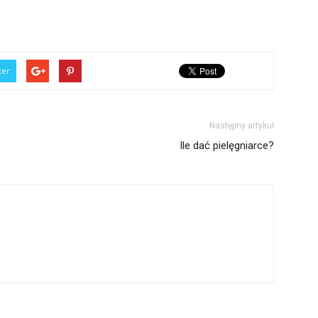
ter
Następny artykuł
Ile dać pielęgniarce?