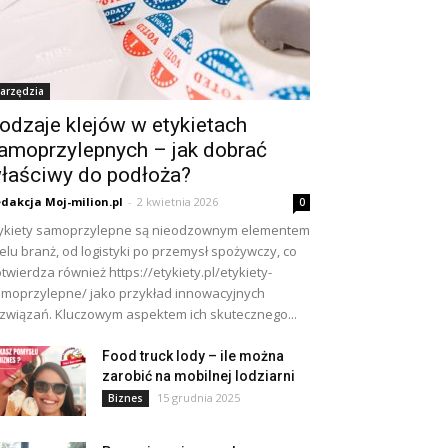
arzędzia
odzaje klejów w etykietach
amoprzylepnych – jak dobrać
łaściwy do podłoża?
dakcja Moj-milion.pl
-
2 kwietnia 2026
0
ykiety samoprzylepne są nieodzownym elementem
elu branż, od logistyki po przemysł spożywczy, co
twierdza również https://etykiety.pl/etykiety-
moprzylepne/ jako przykład innowacyjnych
związań. Kluczowym aspektem ich skutecznego...
Food truck lody – ile można
zarobić na mobilnej lodziarni
15 grudnia 2025
Biznes