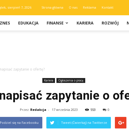
ątek, sierpień 7, 2026
Strona główna
O nas
Reklama
Kontakt
IZNES
EDUKACJA
FINANSE
KARIERA
ROZWÓJ
 napisać zapytanie o ofertę?
Kariera
Ogłoszenia o pracę
napisać zapytanie o of
Przez
Redakcja
-
17 września 2023
553
0
Podziel się na Facebooku
Tweet (Ćwierkaj) na Twitterze