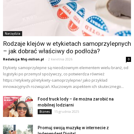
Narzędzia
Rodzaje klejów w etykietach samoprzylepnych
– jak dobrać właściwy do podłoża?
Redakcja Moj-milion.pl
-
2 kwietnia 2026
0
Etykiety samoprzylepne są nieodzownym elementem wielu branż, od
logistyki po przemysł spożywczy, co potwierdza również
https://etykiety.pl/etykiety-samoprzylepne/ jako przykład
innowacyjnych rozwiązań. Kluczowym aspektem ich skutecznego...
Food truck lody – ile można zarobić na
mobilnej lodziarni
15 grudnia 2025
Biznes
Promuj swoją muzykę w internecie z
Independent Digital