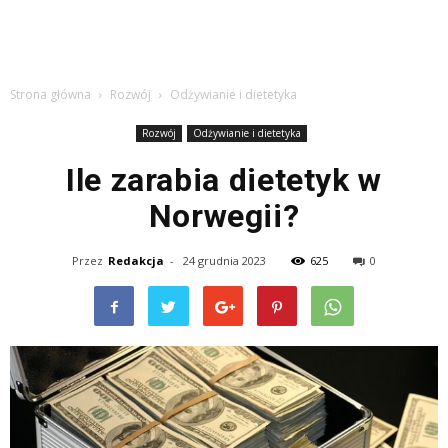
Strona główna
Rozwój
Odżywianie i dietetyka
Rozwój
Odżywianie i dietetyka
Ile zarabia dietetyk w
Norwegii?
Przez
Redakcja
-
24 grudnia 2023
625
0