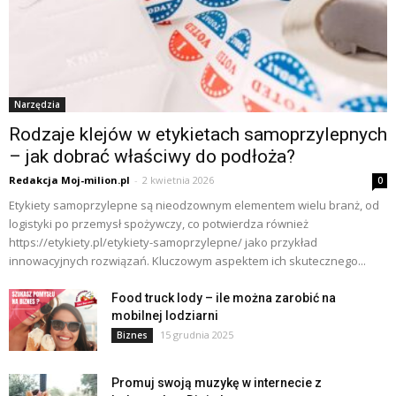
Narzędzia
Rodzaje klejów w etykietach samoprzylepnych
– jak dobrać właściwy do podłoża?
Redakcja Moj-milion.pl
-
2 kwietnia 2026
0
Etykiety samoprzylepne są nieodzownym elementem wielu branż, od
logistyki po przemysł spożywczy, co potwierdza również
https://etykiety.pl/etykiety-samoprzylepne/ jako przykład
innowacyjnych rozwiązań. Kluczowym aspektem ich skutecznego...
Food truck lody – ile można zarobić na
mobilnej lodziarni
15 grudnia 2025
Biznes
Promuj swoją muzykę w internecie z