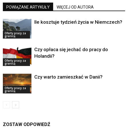
POWIĄZANE ARTYKUŁY
WIĘCEJ OD AUTORA
Ile kosztuje tydzień życia w Niemczech?
Oferty pracy za
granicą
Czy opłaca się jechać do pracy do
Holandii?
Oferty pracy za
granicą
Czy warto zamieszkać w Danii?
Oferty pracy za
granicą
ZOSTAW ODPOWIEDŹ