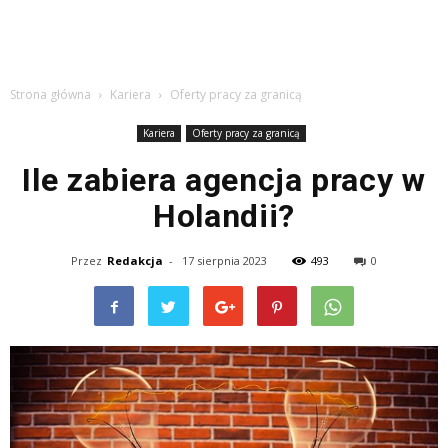
Strona główna
Kariera
Oferty pracy za granicą
Kariera
Oferty pracy za granicą
Ile zabiera agencja pracy w
Holandii?
Przez
Redakcja
-
17 sierpnia 2023
493
0