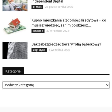
Independent Digital
28 października 2025
Biznes
Kupno mieszkania a zdolność kredytowa – co
musisz wiedzieć, zanim pójdziesz...
30 września 2025
Finanse
Jak zabezpieczać towary folią bąbelkową?
3 września 2025
Logistyka
Kategorie
Kategorie