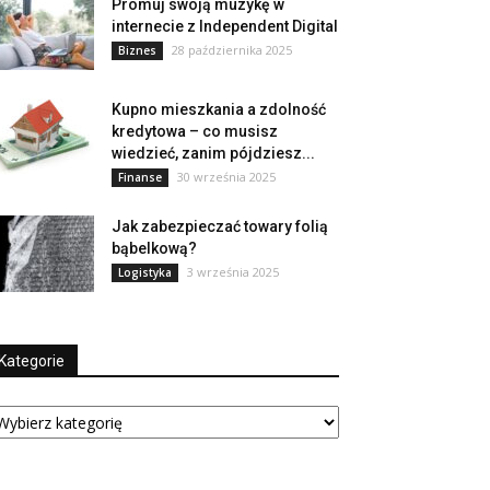
Promuj swoją muzykę w
internecie z Independent Digital
28 października 2025
Biznes
Kupno mieszkania a zdolność
kredytowa – co musisz
wiedzieć, zanim pójdziesz...
30 września 2025
Finanse
Jak zabezpieczać towary folią
bąbelkową?
3 września 2025
Logistyka
Kategorie
tegorie