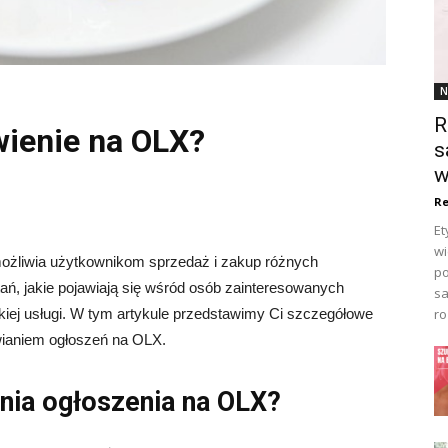
N
R
awienie na OLX?
s
w
Re
Et
wi
umożliwia użytkownikom sprzedaż i zakup różnych
po
ań, jakie pojawiają się wśród osób zainteresowanych
sa
ro
kiej usługi. W tym artykule przedstawimy Ci szczegółowe
wianiem ogłoszeń na OLX.
nia ogłoszenia na OLX?