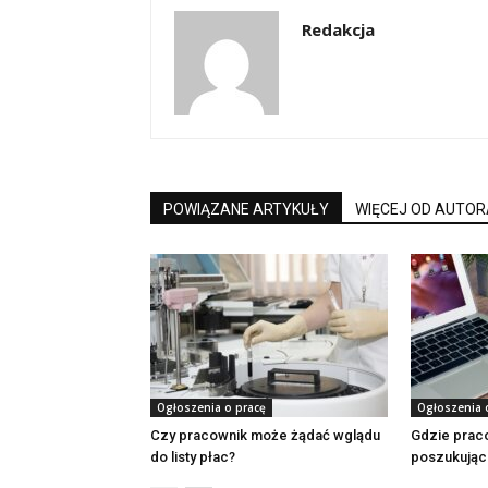
Redakcja
POWIĄZANE ARTYKUŁY
WIĘCEJ OD AUTOR
Ogłoszenia o pracę
Ogłoszenia 
Czy pracownik może żądać wglądu
Gdzie prac
do listy płac?
poszukując