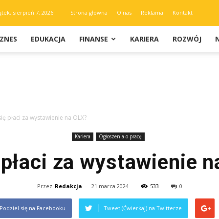
ątek, sierpień 7, 2026
Strona główna
O nas
Reklama
Kontakt
IZNES
EDUKACJA
FINANSE
KARIERA
ROZWÓJ
 się płaci za wystawienie na OLX?
Kariera
Ogłoszenia o pracę
ę płaci za wystawienie 
Przez
Redakcja
-
21 marca 2024
533
0
Podziel się na Facebooku
Tweet (Ćwierkaj) na Twitterze