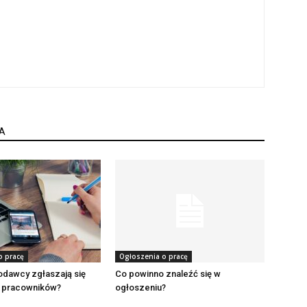
A
o pracę
Ogłoszenia o pracę
odawcy zgłaszają się
Co powinno znaleźć się w
 pracowników?
ogłoszeniu?