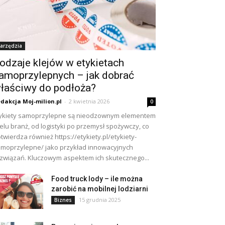
arzędzia
odzaje klejów w etykietach
amoprzylepnych – jak dobrać
łaściwy do podłoża?
dakcja Moj-milion.pl
-
2 kwietnia 2026
0
ykiety samoprzylepne są nieodzownym elementem
elu branż, od logistyki po przemysł spożywczy, co
twierdza również https://etykiety.pl/etykiety-
moprzylepne/ jako przykład innowacyjnych
związań. Kluczowym aspektem ich skutecznego...
Food truck lody – ile można
zarobić na mobilnej lodziarni
15 grudnia 2025
Biznes