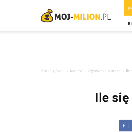
moj-
pi
milion.pl
B
Strona główna
Kariera
Ogłoszenia o pracę
Ile
Ile si