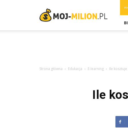
moj-
ni
milion.pl
B
Strona główna
Edukacja
E-learning
Ile kosztuj
Ile ko