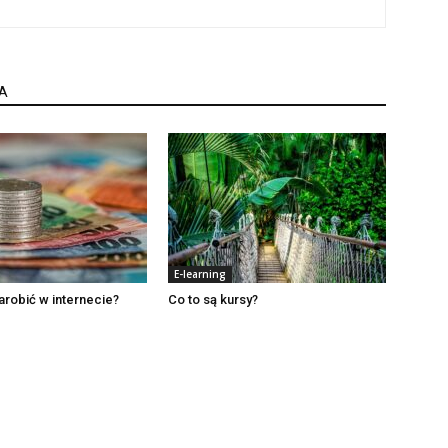
A
E-learning
arobić w internecie?
Co to są kursy?