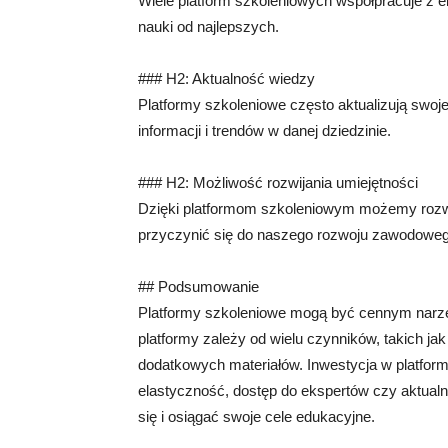
Wiele platform szkoleniowych współpracuje z e
nauki od najlepszych.
### H2: Aktualność wiedzy
Platformy szkoleniowe często aktualizują swo
informacji i trendów w danej dziedzinie.
### H2: Możliwość rozwijania umiejętności
Dzięki platformom szkoleniowym możemy rozwi
przyczynić się do naszego rozwoju zawodowego
## Podsumowanie
Platformy szkoleniowe mogą być cennym narzęd
platformy zależy od wielu czynników, takich j
dodatkowych materiałów. Inwestycja w platform
elastyczność, dostęp do ekspertów czy aktualn
się i osiągać swoje cele edukacyjne.