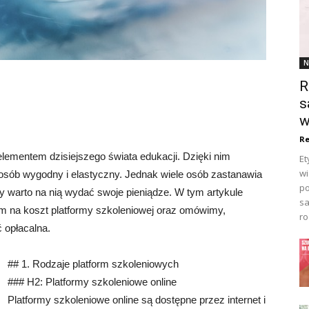
N
R
s
w
Re
elementem dzisiejszego świata edukacji. Dzięki nim
Et
wi
sób wygodny i elastyczny. Jednak wiele osób zastanawia
po
czy warto na nią wydać swoje pieniądze. W tym artykule
sa
 na koszt platformy szkoleniowej oraz omówimy,
ro
 opłacalna.
## 1. Rodzaje platform szkoleniowych
### H2: Platformy szkoleniowe online
Platformy szkoleniowe online są dostępne przez internet i