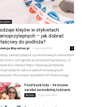
arzędzia
odzaje klejów w etykietach
amoprzylepnych – jak dobrać
łaściwy do podłoża?
dakcja Moj-milion.pl
-
2 kwietnia 2026
0
ykiety samoprzylepne są nieodzownym elementem
elu branż, od logistyki po przemysł spożywczy, co
twierdza również https://etykiety.pl/etykiety-
moprzylepne/ jako przykład innowacyjnych
związań. Kluczowym aspektem ich skutecznego...
Food truck lody – ile można
zarobić na mobilnej lodziarni
15 grudnia 2025
Biznes