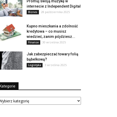
Promuj swoją muzykę w
internecie z Independent Digital
28 października 2025
Biznes
Kupno mieszkania a zdolność
kredytowa – co musisz
wiedzieć, zanim pójdziesz...
30 września 2025
Finanse
Jak zabezpieczać towary folią
bąbelkową?
3 września 2025
Logistyka
Kategorie
tegorie