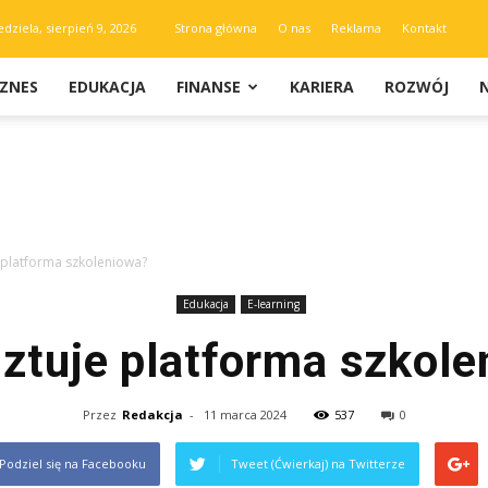
edziela, sierpień 9, 2026
Strona główna
O nas
Reklama
Kontakt
IZNES
EDUKACJA
FINANSE
KARIERA
ROZWÓJ
e platforma szkoleniowa?
Edukacja
E-learning
sztuje platforma szkol
Przez
Redakcja
-
11 marca 2024
537
0
Podziel się na Facebooku
Tweet (Ćwierkaj) na Twitterze