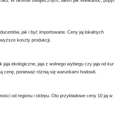
 roku. W okresie świątecznym, takim jak Wielkanoc, popyt
ucentów, jak i być importowane. Ceny jaj lokalnych
wyższe koszty produkcji.
k jaja ekologiczne, jaja z wolnego wybiegu czy jaja od kur
ą cenę, ponieważ różnią się warunkami hodowli.
ości od regionu i sklepu. Oto przykładowe ceny 10 jaj w