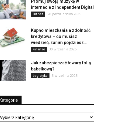
Promuj swoją muzykę w
internecie z Independent Digital
28 października 2025
Biznes
Kupno mieszkania a zdolność
kredytowa – co musisz
wiedzieć, zanim pójdziesz...
30 września 2025
Finanse
Jak zabezpieczać towary folią
bąbelkową?
3 września 2025
Logistyka
Kategorie
tegorie