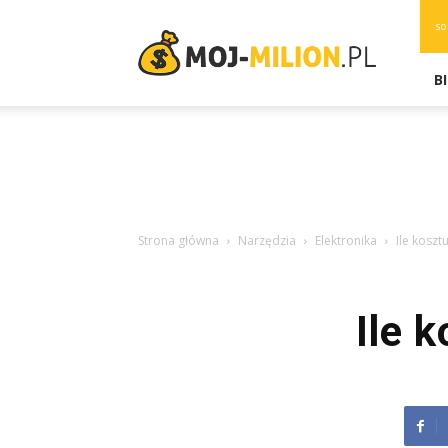
moj-
so
milion.pl
B
Strona główna
Narzędzia
Elektronika
Ile koszt
Ile 