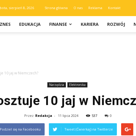
bota, sierpień 8, 2026
Strona główna
O nas
Reklama
Kontakt
IZNES
EDUKACJA
FINANSE
KARIERA
ROZWÓJ
uje 10 jaj w Niemczech?
Narzędzia
Elektronika
kosztuje 10 jaj w Niemc
Przez
Redakcja
-
11 lipca 2024
537
0
Podziel się na Facebooku
Tweet (Ćwierkaj) na Twitterze