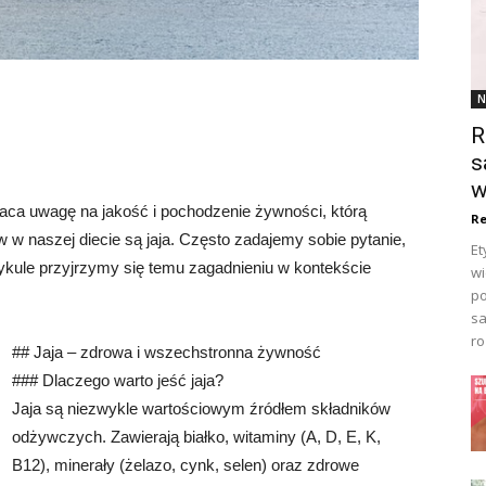
N
R
s
w
aca uwagę na jakość i pochodzenie żywności, którą
Re
 naszej diecie są jaja. Często zadajemy sobie pytanie,
Et
rtykule przyjrzymy się temu zagadnieniu w kontekście
wi
po
sa
ro
## Jaja – zdrowa i wszechstronna żywność
### Dlaczego warto jeść jaja?
Jaja są niezwykle wartościowym źródłem składników
odżywczych. Zawierają białko, witaminy (A, D, E, K,
B12), minerały (żelazo, cynk, selen) oraz zdrowe