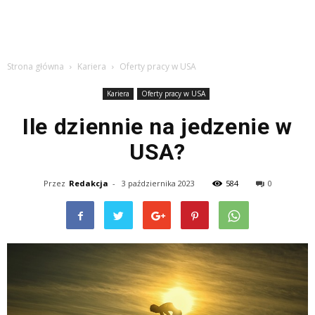
Strona główna
Kariera
Oferty pracy w USA
Kariera
Oferty pracy w USA
Ile dziennie na jedzenie w
USA?
Przez
Redakcja
-
3 października 2023
584
0