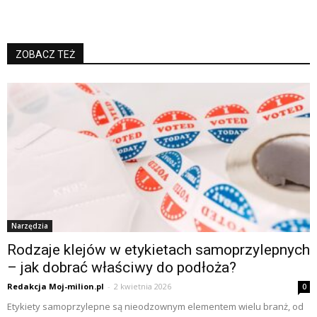
ZOBACZ TEŻ
Narzędzia
Rodzaje klejów w etykietach samoprzylepnych
– jak dobrać właściwy do podłoża?
Redakcja Moj-milion.pl
-
2 kwietnia 2026
0
Etykiety samoprzylepne są nieodzownym elementem wielu branż, od