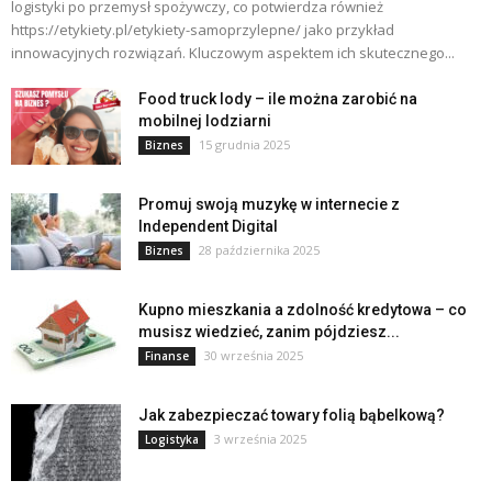
logistyki po przemysł spożywczy, co potwierdza również
https://etykiety.pl/etykiety-samoprzylepne/ jako przykład
innowacyjnych rozwiązań. Kluczowym aspektem ich skutecznego...
Food truck lody – ile można zarobić na
mobilnej lodziarni
15 grudnia 2025
Biznes
Promuj swoją muzykę w internecie z
Independent Digital
28 października 2025
Biznes
Kupno mieszkania a zdolność kredytowa – co
musisz wiedzieć, zanim pójdziesz...
30 września 2025
Finanse
Jak zabezpieczać towary folią bąbelkową?
3 września 2025
Logistyka