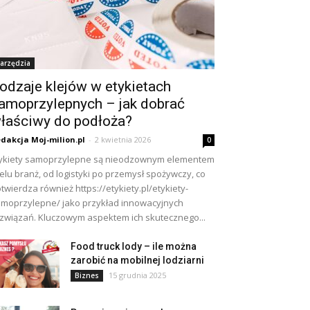
arzędzia
odzaje klejów w etykietach
amoprzylepnych – jak dobrać
łaściwy do podłoża?
dakcja Moj-milion.pl
-
2 kwietnia 2026
0
ykiety samoprzylepne są nieodzownym elementem
elu branż, od logistyki po przemysł spożywczy, co
twierdza również https://etykiety.pl/etykiety-
moprzylepne/ jako przykład innowacyjnych
związań. Kluczowym aspektem ich skutecznego...
Food truck lody – ile można
zarobić na mobilnej lodziarni
15 grudnia 2025
Biznes