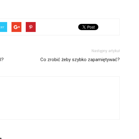
ter
Następny artykuł
l?
Co zrobić żeby szybko zapamiętywać?