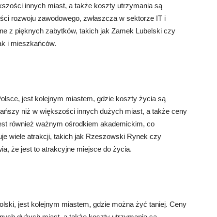
kszości innych miast, a także koszty utrzymania są
wości rozwoju zawodowego, zwłaszcza w sektorze IT i
ane z pięknych zabytków, takich jak Zamek Lubelski czy
jak i mieszkańców.
lsce, jest kolejnym miastem, gdzie koszty życia są
tańszy niż w większości innych dużych miast, a także ceny
jest również ważnym ośrodkiem akademickim, co
uje wiele atrakcji, takich jak Rzeszowski Rynek czy
, że jest to atrakcyjne miejsce do życia.
ski, jest kolejnym miastem, gdzie można żyć taniej. Ceny
nnych dużych miast, a także koszty utrzymania są