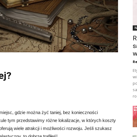
N
R
s
w
Re
Et
ej?
wi
po
sa
ro
iejsc, gdzie można żyć taniej, bez konieczności
kule tym przedstawimy różne lokalizacje, w których koszty
ferują wiele atrakcji i możliwości rozwoju. Jeśli szukasz
lastyczny, to dobrze trafiłeś!