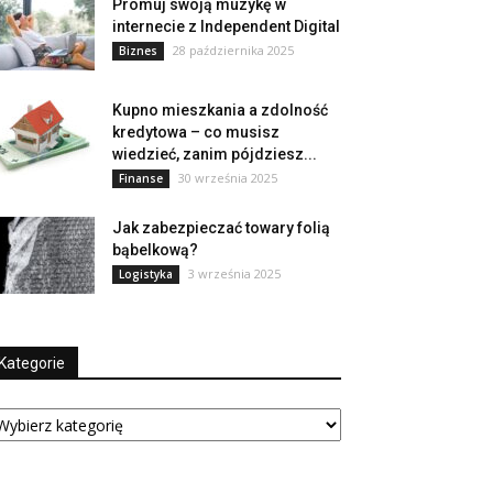
Promuj swoją muzykę w
internecie z Independent Digital
28 października 2025
Biznes
Kupno mieszkania a zdolność
kredytowa – co musisz
wiedzieć, zanim pójdziesz...
30 września 2025
Finanse
Jak zabezpieczać towary folią
bąbelkową?
3 września 2025
Logistyka
Kategorie
tegorie