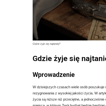
Gdzie żyje się najtaniej?
Gdzie żyje się najtani
Wprowadzenie
W dzisiejszych czasach wiele osób poszukuje m
rezygnowania z wysokiej jakości życia. W arty
życia są niższe niż przeciętne, a jednocześnie o
miejsca, w którym Twój budżet będzie bardziej e