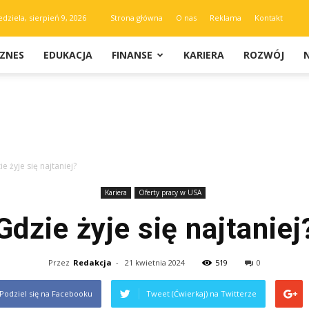
edziela, sierpień 9, 2026
Strona główna
O nas
Reklama
Kontakt
IZNES
EDUKACJA
FINANSE
KARIERA
ROZWÓJ
e żyje się najtaniej?
Kariera
Oferty pracy w USA
Gdzie żyje się najtaniej
Przez
Redakcja
-
21 kwietnia 2024
519
0
Podziel się na Facebooku
Tweet (Ćwierkaj) na Twitterze