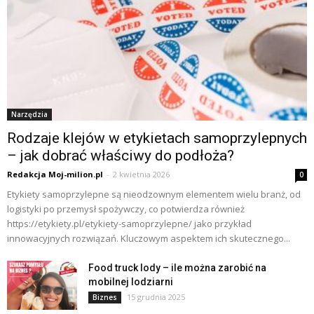
Narzędzia
Rodzaje klejów w etykietach samoprzylepnych
– jak dobrać właściwy do podłoża?
Redakcja Moj-milion.pl
-
2 kwietnia 2026
0
Etykiety samoprzylepne są nieodzownym elementem wielu branż, od
logistyki po przemysł spożywczy, co potwierdza również
https://etykiety.pl/etykiety-samoprzylepne/ jako przykład
innowacyjnych rozwiązań. Kluczowym aspektem ich skutecznego...
Food truck lody – ile można zarobić na
mobilnej lodziarni
15 grudnia 2025
Biznes