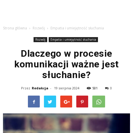
Strona główna
Rozwój
Empatia i umiejętność słuchania
Rozwój
Empatia i umiejętność słuchania
Dlaczego w procesie
komunikacji ważne jest
słuchanie?
Przez
Redakcja
-
19 sierpnia 2024
501
0