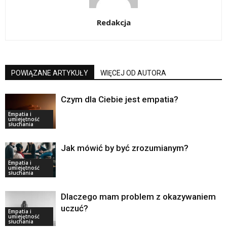
Redakcja
POWIĄZANE ARTYKUŁY
WIĘCEJ OD AUTORA
Czym dla Ciebie jest empatia?
Empatia i
umiejętność
słuchania
Jak mówić by być zrozumianym?
Empatia i
umiejętność
słuchania
Dlaczego mam problem z okazywaniem
uczuć?
Empatia i
umiejętność
słuchania