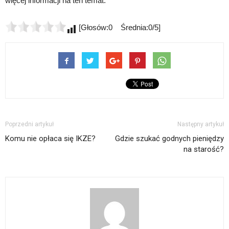
więcej informacji na ten temat.
[Głosów:0 Średnia:0/5]
Poprzedni artykuł
Następny artykuł
Komu nie opłaca się IKZE?
Gdzie szukać godnych pieniędzy
na starość?