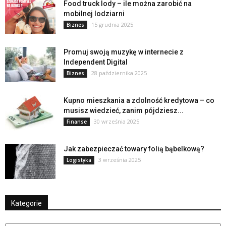
Food truck lody – ile można zarobić na
mobilnej lodziarni
15 grudnia 2025
Biznes
Promuj swoją muzykę w internecie z
Independent Digital
28 października 2025
Biznes
Kupno mieszkania a zdolność kredytowa – co
musisz wiedzieć, zanim pójdziesz...
30 września 2025
Finanse
Jak zabezpieczać towary folią bąbelkową?
3 września 2025
Logistyka
Kategorie
Kategorie