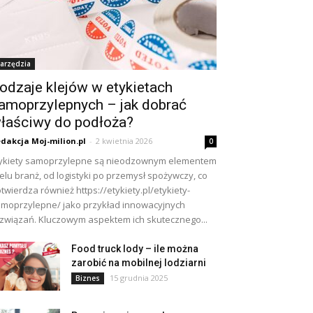
arzędzia
odzaje klejów w etykietach
amoprzylepnych – jak dobrać
łaściwy do podłoża?
dakcja Moj-milion.pl
-
2 kwietnia 2026
0
ykiety samoprzylepne są nieodzownym elementem
elu branż, od logistyki po przemysł spożywczy, co
twierdza również https://etykiety.pl/etykiety-
moprzylepne/ jako przykład innowacyjnych
związań. Kluczowym aspektem ich skutecznego...
Food truck lody – ile można
zarobić na mobilnej lodziarni
15 grudnia 2025
Biznes