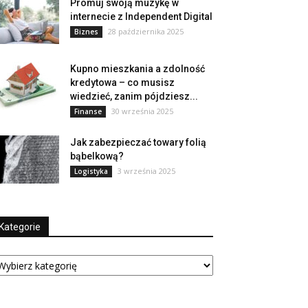
Promuj swoją muzykę w
internecie z Independent Digital
28 października 2025
Biznes
Kupno mieszkania a zdolność
kredytowa – co musisz
wiedzieć, zanim pójdziesz...
30 września 2025
Finanse
Jak zabezpieczać towary folią
bąbelkową?
3 września 2025
Logistyka
Kategorie
tegorie