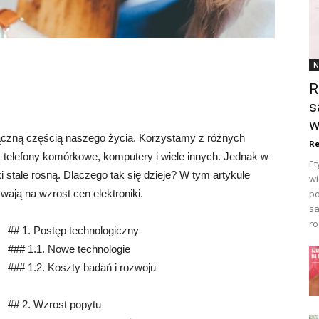
N
R
s
w
łączną częścią naszego życia. Korzystamy z różnych
Re
y, telefony komórkowe, komputery i wiele innych. Jednak w
Et
i stale rosną. Dlaczego tak się dzieje? W tym artykule
wi
po
ają na wzrost cen elektroniki.
sa
ro
## 1. Postęp technologiczny
### 1.1. Nowe technologie
### 1.2. Koszty badań i rozwoju
## 2. Wzrost popytu