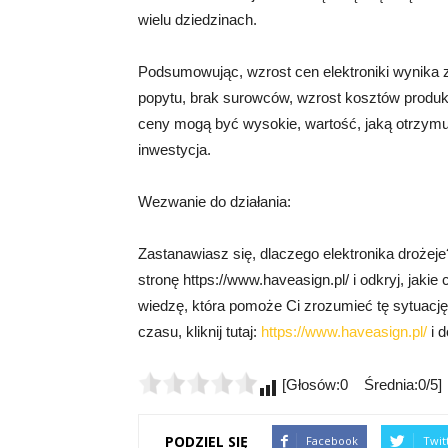
wielu dziedzinach.
Podsumowując, wzrost cen elektroniki wynika z 
popytu, brak surowców, wzrost kosztów produkcji
ceny mogą być wysokie, wartość, jaką otrzymuje
inwestycja.
Wezwanie do działania:
Zastanawiasz się, dlaczego elektronika drożeje?
stronę https://www.haveasign.pl/ i odkryj, jaki
wiedzę, która pomoże Ci zrozumieć tę sytuacj
czasu, kliknij tutaj:
https://www.haveasign.pl/
i d
[Głosów:0 Średnia:0/5]
PODZIEL SIĘ
Facebook
Twit