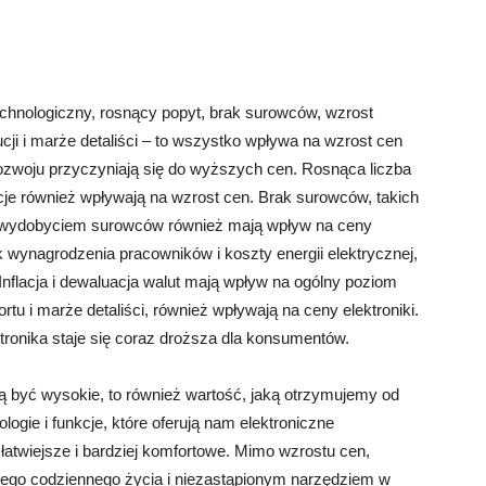
echnologiczny, rosnący popyt, brak surowców, wzrost
ucji i marże detaliści – to wszystko wpływa na wzrost cen
 rozwoju przyczyniają się do wyższych cen. Rosnąca liczba
je również wpływają na wzrost cen. Brak surowców, takich
e z wydobyciem surowców również mają wpływ na ceny
ak wynagrodzenia pracowników i koszty energii elektrycznej,
 Inflacja i dewaluacja walut mają wpływ na ogólny poziom
ortu i marże detaliści, również wpływają na ceny elektroniki.
tronika staje się coraz droższa dla konsumentów.
ą być wysokie, to również wartość, jaką otrzymujemy od
ogie i funkcje, które oferują nam elektroniczne
 łatwiejsze i bardziej komfortowe. Mimo wzrostu cen,
szego codziennego życia i niezastąpionym narzędziem w