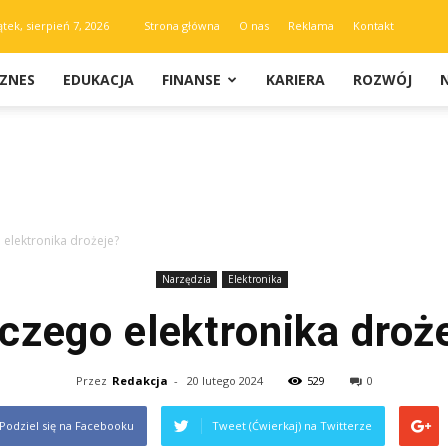
ątek, sierpień 7, 2026
Strona główna
O nas
Reklama
Kontakt
IZNES
EDUKACJA
FINANSE
KARIERA
ROZWÓJ
 elektronika drożeje?
Narzędzia
Elektronika
czego elektronika droż
Przez
Redakcja
-
20 lutego 2024
529
0
Podziel się na Facebooku
Tweet (Ćwierkaj) na Twitterze