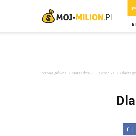
moj-
pi
milion.pl
B
Strona główna
Narzędzia
Elektronika
Dlaczego
Dla