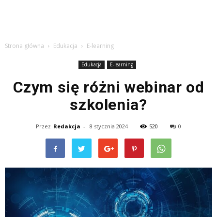
Strona główna
Edukacja
E-learning
Edukacja
E-learning
Czym się różni webinar od
szkolenia?
Przez
Redakcja
-
8 stycznia 2024
520
0