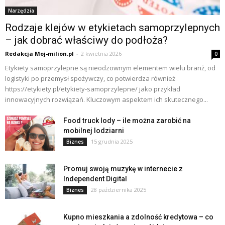
Narzędzia
Rodzaje klejów w etykietach samoprzylepnych
– jak dobrać właściwy do podłoża?
Redakcja Moj-milion.pl
-
2 kwietnia 2026
0
Etykiety samoprzylepne są nieodzownym elementem wielu branż, od
logistyki po przemysł spożywczy, co potwierdza również
https://etykiety.pl/etykiety-samoprzylepne/ jako przykład
innowacyjnych rozwiązań. Kluczowym aspektem ich skutecznego...
Food truck lody – ile można zarobić na
mobilnej lodziarni
15 grudnia 2025
Biznes
Promuj swoją muzykę w internecie z
Independent Digital
28 października 2025
Biznes
Kupno mieszkania a zdolność kredytowa – co