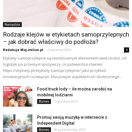
Narzędzia
Rodzaje klejów w etykietach samoprzylepnych
– jak dobrać właściwy do podłoża?
Redakcja Moj-milion.pl
-
2 kwietnia 2026
0
Etykiety samoprzylepne są nieodzownym elementem wielu branż, od
logistyki po przemysł spożywczy, co potwierdza również
https://etykiety.pl/etykiety-samoprzylepne/ jako przykład
innowacyjnych rozwiązań. Kluczowym aspektem ich skutecznego...
Food truck lody – ile można zarobić na
mobilnej lodziarni
15 grudnia 2025
Biznes
Promuj swoją muzykę w internecie z
Independent Digital
28 października 2025
Biznes