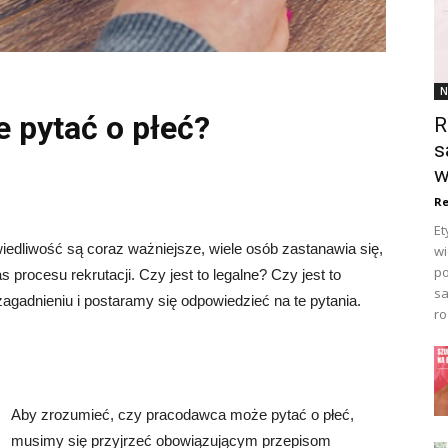
N
 pytać o płeć?
R
s
w
Re
Et
iedliwość są coraz ważniejsze, wiele osób zastanawia się,
wi
po
rocesu rekrutacji. Czy jest to legalne? Czy jest to
sa
agadnieniu i postaramy się odpowiedzieć na te pytania.
ro
Aby zrozumieć, czy pracodawca może pytać o płeć,
musimy się przyjrzeć obowiązującym przepisom