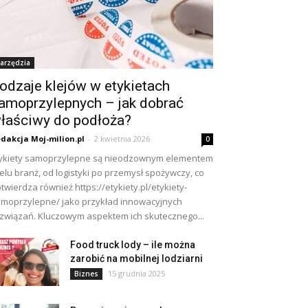
arzędzia
odzaje klejów w etykietach
amoprzylepnych – jak dobrać
łaściwy do podłoża?
dakcja Moj-milion.pl
-
2 kwietnia 2026
0
ykiety samoprzylepne są nieodzownym elementem
elu branż, od logistyki po przemysł spożywczy, co
twierdza również https://etykiety.pl/etykiety-
moprzylepne/ jako przykład innowacyjnych
związań. Kluczowym aspektem ich skutecznego...
Food truck lody – ile można
zarobić na mobilnej lodziarni
15 grudnia 2025
Biznes