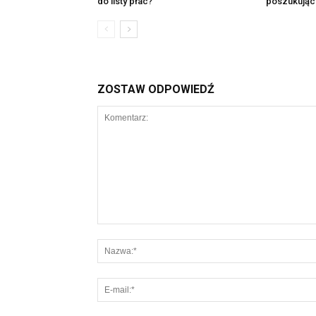
do listy płac?
poszukując
ZOSTAW ODPOWIEDŹ