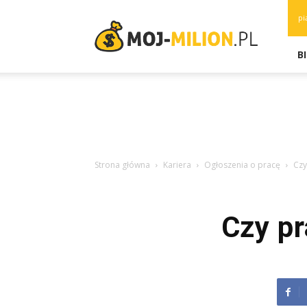
moj-
pi
milion.pl
B
Strona główna
Kariera
Ogłoszenia o pracę
Czy
Czy p