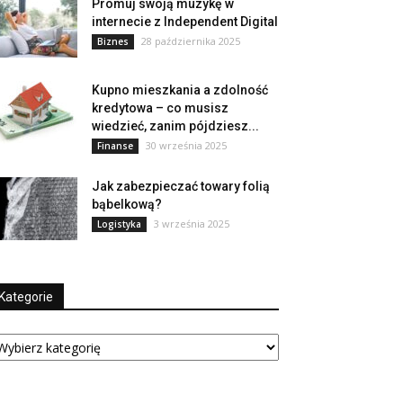
Promuj swoją muzykę w
internecie z Independent Digital
28 października 2025
Biznes
Kupno mieszkania a zdolność
kredytowa – co musisz
wiedzieć, zanim pójdziesz...
30 września 2025
Finanse
Jak zabezpieczać towary folią
bąbelkową?
3 września 2025
Logistyka
Kategorie
tegorie