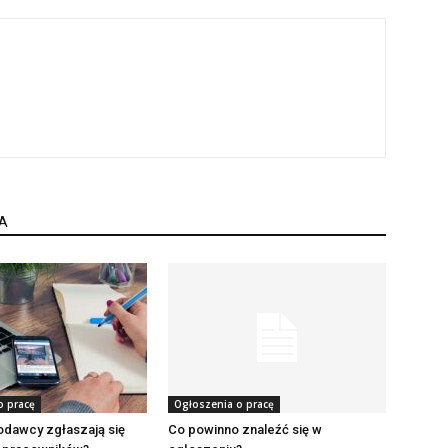
A
o pracę
Ogłoszenia o pracę
odawcy zgłaszają się
Co powinno znaleźć się w