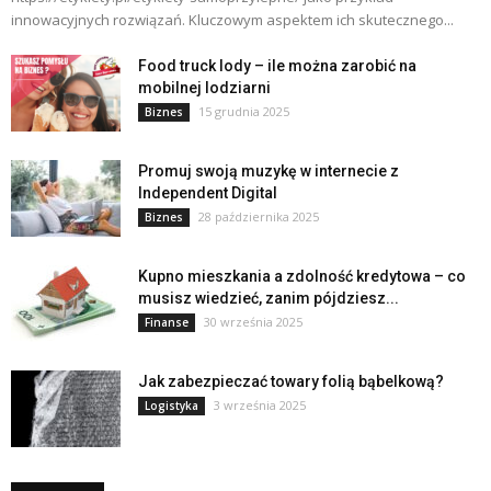
innowacyjnych rozwiązań. Kluczowym aspektem ich skutecznego...
Food truck lody – ile można zarobić na
mobilnej lodziarni
15 grudnia 2025
Biznes
Promuj swoją muzykę w internecie z
Independent Digital
28 października 2025
Biznes
Kupno mieszkania a zdolność kredytowa – co
musisz wiedzieć, zanim pójdziesz...
30 września 2025
Finanse
Jak zabezpieczać towary folią bąbelkową?
3 września 2025
Logistyka