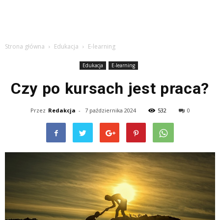
Strona główna
Edukacja
E-learning
Edukacja
E-learning
Czy po kursach jest praca?
Przez
Redakcja
-
7 października 2024
532
0