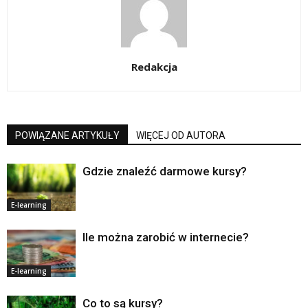
Redakcja
POWIĄZANE ARTYKUŁY
WIĘCEJ OD AUTORA
Gdzie znaleźć darmowe kursy?
E-learning
Ile można zarobić w internecie?
E-learning
Co to są kursy?