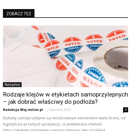
ZOBACZ TEŻ
Narzędzia
Rodzaje klejów w etykietach samoprzylepnych
– jak dobrać właściwy do podłoża?
Redakcja Moj-milion.pl
-
2 kwietnia 2026
0
Etykiety samoprzylepne są nieodzownym elementem wielu branż, od
logistyki po przemysł spożywczy, co potwierdza również
https://etykiety.pl/etykiety-samoprzylepne/ jako przykład