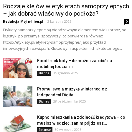
Rodzaje klejów w etykietach samoprzylepnych
– jak dobrać właściwy do podłoża?
Redakcja Moj-milion.pl
-
2 kwietnia 2026
0
Etykiety samoprzylepne są nieodzownym elementem wielu branż, od
logistyki po przemysł spożywczy, co potwierdza również
https://etykiety.pl/etykiety-samoprzylepne/ jako przykład
innowacyjnych rozwiązań. Kluczowym aspektem ich skutecznego...
Food truck lody – ile można zarobić na
mobilnej lodziarni
15 grudnia 2025
Biznes
Promuj swoją muzykę w internecie z
Independent Digital
28 października 2025
Biznes
Kupno mieszkania a zdolność kredytowa – co
musisz wiedzieć, zanim pójdziesz...
30 września 2025
Finanse