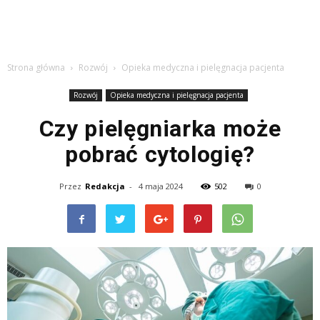
Strona główna
Rozwój
Opieka medyczna i pielęgnacja pacjenta
Rozwój
Opieka medyczna i pielęgnacja pacjenta
Czy pielęgniarka może
pobrać cytologię?
Przez
Redakcja
-
4 maja 2024
502
0