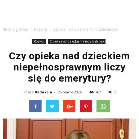
Strona główna
Rozwój
Opieka nad dzieckiem i rodzicielstwo
Rozwój
Opieka nad dzieckiem i rodzicielstwo
Czy opieka nad dzieckiem
niepełnosprawnym liczy
się do emerytury?
Przez
Redakcja
-
25 marca 2024
767
0