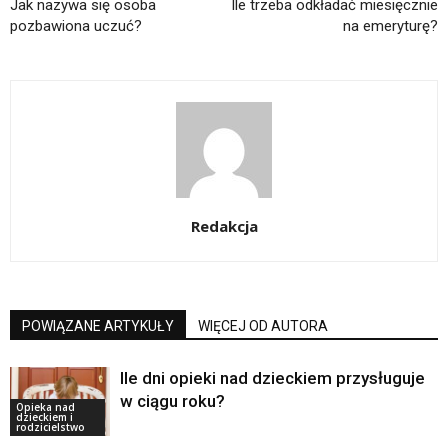
Jak nazywa się osoba
Ile trzeba odkładać miesięcznie
pozbawiona uczuć?
na emeryturę?
Redakcja
POWIĄZANE ARTYKUŁY
WIĘCEJ OD AUTORA
Ile dni opieki nad dzieckiem przysługuje
w ciągu roku?
Opieka nad
dzieckiem i
rodzicielstwo