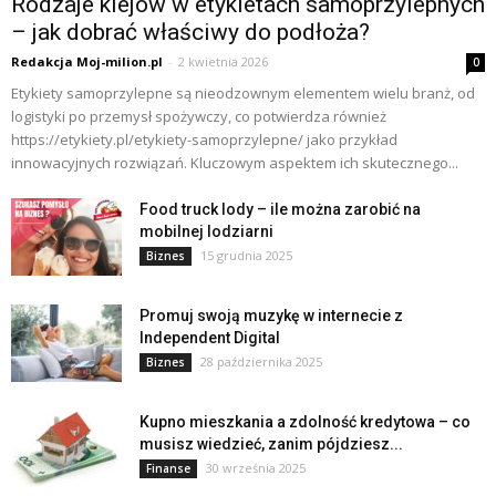
Rodzaje klejów w etykietach samoprzylepnych
– jak dobrać właściwy do podłoża?
Redakcja Moj-milion.pl
-
2 kwietnia 2026
0
Etykiety samoprzylepne są nieodzownym elementem wielu branż, od
logistyki po przemysł spożywczy, co potwierdza również
https://etykiety.pl/etykiety-samoprzylepne/ jako przykład
innowacyjnych rozwiązań. Kluczowym aspektem ich skutecznego...
Food truck lody – ile można zarobić na
mobilnej lodziarni
15 grudnia 2025
Biznes
Promuj swoją muzykę w internecie z
Independent Digital
28 października 2025
Biznes
Kupno mieszkania a zdolność kredytowa – co
musisz wiedzieć, zanim pójdziesz...
30 września 2025
Finanse