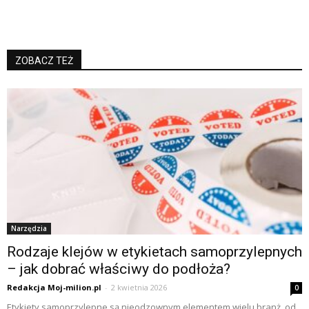
ZOBACZ TEŻ
Narzędzia
Rodzaje klejów w etykietach samoprzylepnych
– jak dobrać właściwy do podłoża?
Redakcja Moj-milion.pl
-
2 kwietnia 2026
0
Etykiety samoprzylepne są nieodzownym elementem wielu branż, od