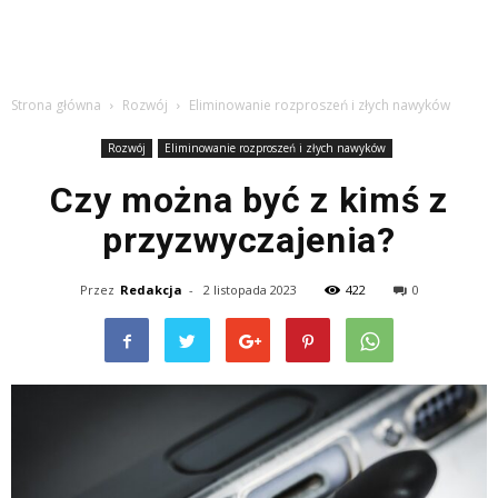
Strona główna
Rozwój
Eliminowanie rozproszeń i złych nawyków
Rozwój
Eliminowanie rozproszeń i złych nawyków
Czy można być z kimś z
przyzwyczajenia?
Przez
Redakcja
-
2 listopada 2023
422
0