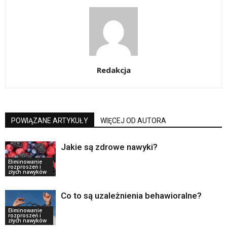
Redakcja
POWIĄZANE ARTYKUŁY
WIĘCEJ OD AUTORA
Jakie są zdrowe nawyki?
Eliminowanie
rozproszeń i
złych nawyków
Co to są uzależnienia behawioralne?
Eliminowanie
rozproszeń i
złych nawyków