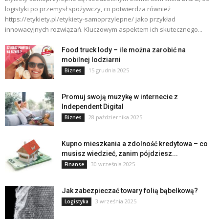
logistyki po przemysł spożywczy, co potwierdza również
https://etykiety.pl/etykiety-samoprzylepne/ jako przykład
innowacyjnych rozwiązań. Kluczowym aspektem ich skutecznego...
Food truck lody – ile można zarobić na
mobilnej lodziarni
15 grudnia 2025
Biznes
Promuj swoją muzykę w internecie z
Independent Digital
28 października 2025
Biznes
Kupno mieszkania a zdolność kredytowa – co
musisz wiedzieć, zanim pójdziesz...
30 września 2025
Finanse
Jak zabezpieczać towary folią bąbelkową?
3 września 2025
Logistyka