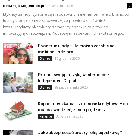
Redakcja Moj-milion.pl
-
2 kwietnia 2026
0
Etykiety samoprzylepne są nieodzownym elementem wielu branż, od
logistyki po przemysł spożywczy, co potwierdza również
https://etykiety.pl/etykiety-samoprzylepne/ jako przykład
innowacyjnych rozwiązań. Kluczowym aspektem ich skutecznego...
Food truck lody – ile można zarobić na
mobilnej lodziarni
15 grudnia 2025
Biznes
Promuj swoją muzykę w internecie z
Independent Digital
28 października 2025
Biznes
Kupno mieszkania a zdolność kredytowa – co
musisz wiedzieć, zanim pójdziesz...
30 września 2025
Finanse
Jak zabezpieczać towary folią bąbelkową?