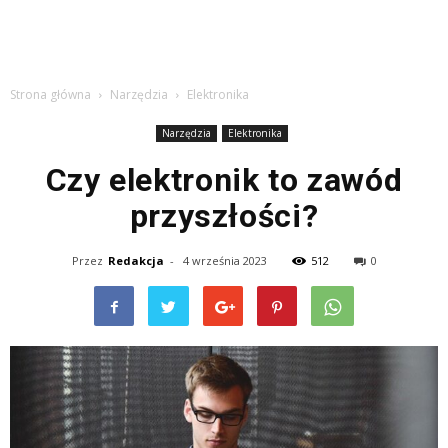
Strona główna
Narzędzia
Elektronika
Narzędzia
Elektronika
Czy elektronik to zawód
przyszłości?
Przez
Redakcja
-
4 września 2023
512
0