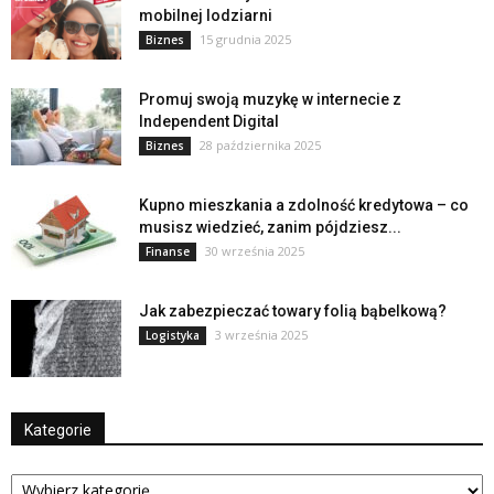
mobilnej lodziarni
15 grudnia 2025
Biznes
Promuj swoją muzykę w internecie z
Independent Digital
28 października 2025
Biznes
Kupno mieszkania a zdolność kredytowa – co
musisz wiedzieć, zanim pójdziesz...
30 września 2025
Finanse
Jak zabezpieczać towary folią bąbelkową?
3 września 2025
Logistyka
Kategorie
Kategorie