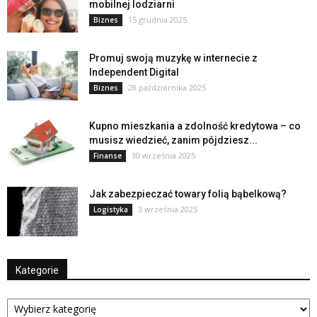
mobilnej lodziarni
15 grudnia 2025
Biznes
Promuj swoją muzykę w internecie z
Independent Digital
28 października 2025
Biznes
Kupno mieszkania a zdolność kredytowa – co
musisz wiedzieć, zanim pójdziesz...
30 września 2025
Finanse
Jak zabezpieczać towary folią bąbelkową?
3 września 2025
Logistyka
Kategorie
Kategorie