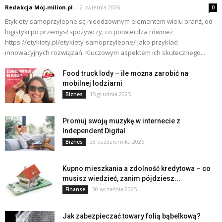
Redakcja Moj-milion.pl
-
2 kwietnia 2026
0
Etykiety samoprzylepne są nieodzownym elementem wielu branż, od
logistyki po przemysł spożywczy, co potwierdza również
https://etykiety.pl/etykiety-samoprzylepne/ jako przykład
innowacyjnych rozwiązań. Kluczowym aspektem ich skutecznego...
Food truck lody – ile można zarobić na
mobilnej lodziarni
15 grudnia 2025
Biznes
Promuj swoją muzykę w internecie z
Independent Digital
28 października 2025
Biznes
Kupno mieszkania a zdolność kredytowa – co
musisz wiedzieć, zanim pójdziesz...
30 września 2025
Finanse
Jak zabezpieczać towary folią bąbelkową?