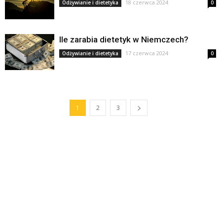
18 czerwca 2024
Odżywianie i dietetyka
0
Ile zarabia dietetyk w Niemczech?
17 czerwca 2024
Odżywianie i dietetyka
0
1
2
3