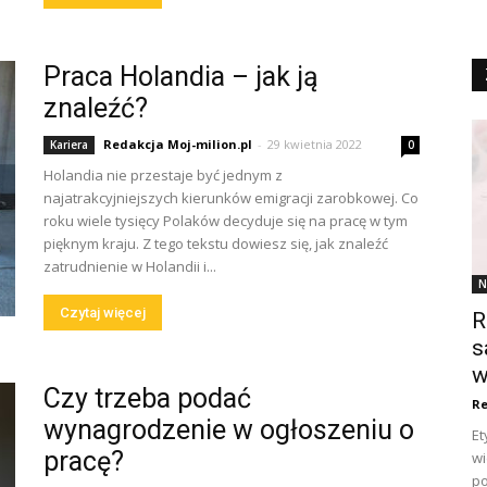
Praca Holandia – jak ją
znaleźć?
Redakcja Moj-milion.pl
-
29 kwietnia 2022
Kariera
0
Holandia nie przestaje być jednym z
najatrakcyjniejszych kierunków emigracji zarobkowej. Co
roku wiele tysięcy Polaków decyduje się na pracę w tym
pięknym kraju. Z tego tekstu dowiesz się, jak znaleźć
zatrudnienie w Holandii i...
N
Czytaj więcej
R
s
w
Czy trzeba podać
Re
wynagrodzenie w ogłoszeniu o
Et
pracę?
wi
po