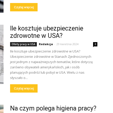
Czytaj więcej
Ile kosztuje ubezpieczenie
zdrowotne w USA?
Redakcja
-
29 kwietnia 2024
Oferty pracy w USA
0
Ile kosztuje ubezpieczenie zdrowotne w USA?
Ubezpieczenie zdrowotne w Stanach Zjednoczonych
jest jednym z najważniejszych tematów, które dotyczą
zarówno obywateli amerykańskich, jak i osób
planujących podróż lub pobyt w USA. Wielu z nas
słyszało o...
Czytaj więcej
Na czym polega higiena pracy?