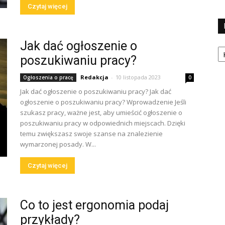
Czytaj więcej
Jak dać ogłoszenie o
Ka
poszukiwaniu pracy?
Redakcja
-
10 listopada 2023
Ogłoszenia o pracę
0
Jak dać ogłoszenie o poszukiwaniu pracy? Jak dać
ogłoszenie o poszukiwaniu pracy? Wprowadzenie Jeśli
szukasz pracy, ważne jest, aby umieścić ogłoszenie o
poszukiwaniu pracy w odpowiednich miejscach. Dzięki
temu zwiększasz swoje szanse na znalezienie
wymarzonej posady. W...
Czytaj więcej
Co to jest ergonomia podaj
przykłady?