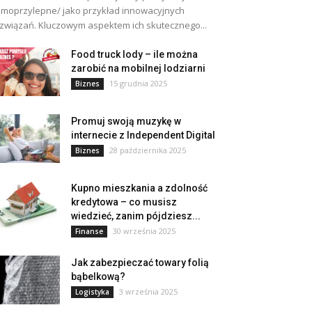
moprzylepne/ jako przykład innowacyjnych
związań. Kluczowym aspektem ich skutecznego...
Food truck lody – ile można
zarobić na mobilnej lodziarni
15 grudnia 2025
Biznes
Promuj swoją muzykę w
internecie z Independent Digital
28 października 2025
Biznes
Kupno mieszkania a zdolność
kredytowa – co musisz
wiedzieć, zanim pójdziesz...
30 września 2025
Finanse
Jak zabezpieczać towary folią
bąbelkową?
3 września 2025
Logistyka