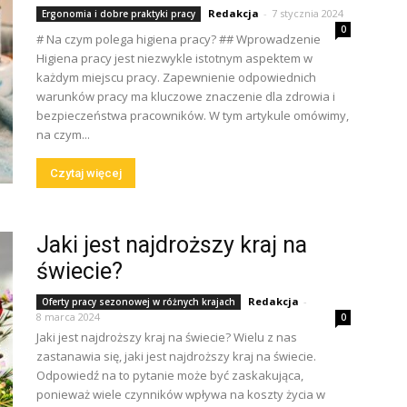
Redakcja
-
7 stycznia 2024
Ergonomia i dobre praktyki pracy
0
# Na czym polega higiena pracy? ## Wprowadzenie
Higiena pracy jest niezwykle istotnym aspektem w
każdym miejscu pracy. Zapewnienie odpowiednich
warunków pracy ma kluczowe znaczenie dla zdrowia i
bezpieczeństwa pracowników. W tym artykule omówimy,
na czym...
Czytaj więcej
Jaki jest najdroższy kraj na
świecie?
Redakcja
-
Oferty pracy sezonowej w różnych krajach
8 marca 2024
0
Jaki jest najdroższy kraj na świecie? Wielu z nas
zastanawia się, jaki jest najdroższy kraj na świecie.
Odpowiedź na to pytanie może być zaskakująca,
ponieważ wiele czynników wpływa na koszty życia w