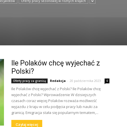
ecjalistów
Oferty pracy sezonowej w różnych krajach
Ile Polaków chcę wyjechać z
Polski?
Redakcja
-
20 października 2023
Oferty pracy za granicą
0
Ile Polaków chcę wyjechać z Polski? Ile Polaków chcę
wyjechać z Polski? Wprowadzenie W dzisiejszych
czasach coraz więcej Polaków rozważa możliwość
wyjazdu z kraju w celu podjęcia pracy lub nauki za
granicą. Emigracja stała się popularnym tematem,...
Czytaj więcej