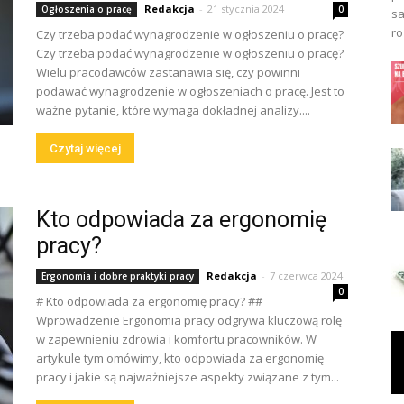
Redakcja
-
21 stycznia 2024
Ogłoszenia o pracę
0
sa
ro
Czy trzeba podać wynagrodzenie w ogłoszeniu o pracę?
Czy trzeba podać wynagrodzenie w ogłoszeniu o pracę?
Wielu pracodawców zastanawia się, czy powinni
podawać wynagrodzenie w ogłoszeniach o pracę. Jest to
ważne pytanie, które wymaga dokładnej analizy....
Czytaj więcej
Kto odpowiada za ergonomię
pracy?
Redakcja
-
7 czerwca 2024
Ergonomia i dobre praktyki pracy
0
# Kto odpowiada za ergonomię pracy? ##
Wprowadzenie Ergonomia pracy odgrywa kluczową rolę
w zapewnieniu zdrowia i komfortu pracowników. W
artykule tym omówimy, kto odpowiada za ergonomię
pracy i jakie są najważniejsze aspekty związane z tym...