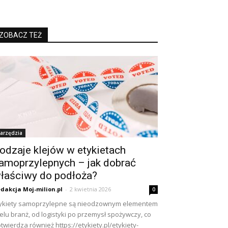
ZOBACZ TEŻ
arzędzia
odzaje klejów w etykietach
amoprzylepnych – jak dobrać
łaściwy do podłoża?
dakcja Moj-milion.pl
-
2 kwietnia 2026
0
ykiety samoprzylepne są nieodzownym elementem
elu branż, od logistyki po przemysł spożywczy, co
twierdza również https://etykiety.pl/etykiety-