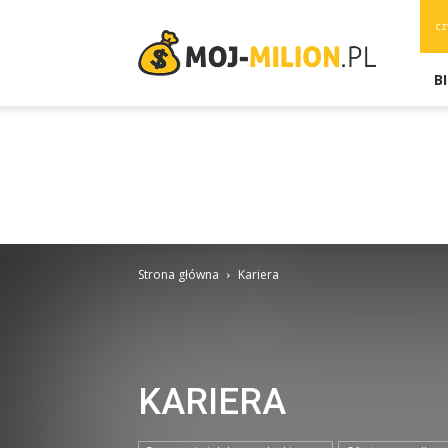
moj-
cz
milion.pl
B
Strona główna
Kariera
KARIERA