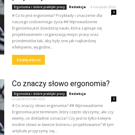
Redakcja
-
4 listopada 2024
Ergonomia i dobre praktyki pracy
0
# Co to jest ergonomia? Przykłady i znaczenie dla
naszego codziennego życia ## Wprowadzenie
Ergonomia jest dziedziną nauki, która zajmuje się
projektowaniem i organizacją miejsc pracy oraz
przedmiotów tak, aby były one jak najbardziej
efektywne, wygodne...
Czytaj więcej
Co znaczy słowo ergonomia?
Redakcja
-
Ergonomia i dobre praktyki pracy
22 października 2023
0
# Co znaczy słowo ergonomia? ## Wprowadzenie
Ergonomia jest terminem, który często słyszymy, ale czy
wiemy, co dokładnie oznacza? Czy jest to tylko kolejne
modne słowo w świecie biznesu i projektowania? W tym
artykule przyjrzymy się...