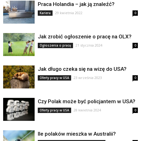
Praca Holandia – jak ją znaleźć?
29 kwietnia 2022
Kariera
0
Jak zrobić ogłoszenie o pracę na OLX?
21 stycznia 2024
Ogłoszenia o pracę
0
Jak długo czeka się na wizę do USA?
23 września 2023
Oferty pracy w USA
0
Czy Polak może być policjantem w USA?
28 kwietnia 2024
Oferty pracy w USA
0
Ile polaków mieszka w Australii?