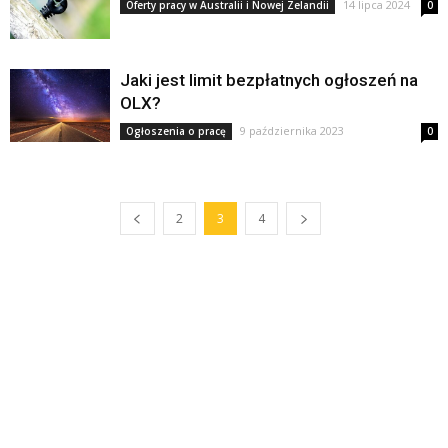
14 lipca 2024
Oferty pracy w Australii i Nowej Zelandii
0
Jaki jest limit bezpłatnych ogłoszeń na
OLX?
9 października 2023
Ogłoszenia o pracę
0
2
3
4