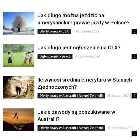
Jak długo można jeździć na
amerykańskim prawie jazdy w Polsce?
1 listopada 2023
Oferty pracy w USA
0
Jak długo jest ogłoszenie na OLX?
9 czerwca 2024
Ogłoszenia o pracę
0
Ile wynosi średnia emerytura w Stanach
Zjednoczonych?
28 marca 2024
Oferty pracy w Australii i Nowej Zelandii
0
Jakie zawody są poszukiwane w
Australii?
30 czerwca 2024
Oferty pracy w Australii i Nowej Zelandii
0