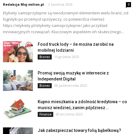
Redakcja Moj-milion.pl
-
2 kwietnia 2026
0
Etykiety samoprzylepne są nieodzownym elementem wielu branż, od
logistyki po przemysł spożywczy, co potwierdza również
https://etykiety.pl/etykiety-samoprzylepne/ jako przykład
innowacyjnych rozwiązań. Kluczowym aspektem ich skutecznego...
Food truck lody – ile można zarobić na
mobilnej lodziarni
15 grudnia 2025
Biznes
Promuj swoją muzykę w internecie z
Independent Digital
28 października 2025
Biznes
Kupno mieszkania a zdolność kredytowa – co
musisz wiedzieć, zanim pójdziesz...
30 września 2025
Finanse
Jak zabezpieczać towary folią bąbelkową?