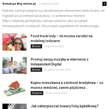
Redakcja Moj-milion.pl
-
2 kwietnia 2026
0
Etykiety samoprzylepne są nieodzownym elementem wielu branż, od
logistyki po przemysł spożywczy, co potwierdza również
https://etykiety.pl/etykiety-samoprzylepne/ jako przykład
innowacyjnych rozwiązań. Kluczowym aspektem ich skutecznego...
Food truck lody – ile można zarobić na
mobilnej lodziarni
15 grudnia 2025
Biznes
Promuj swoją muzykę w internecie z
Independent Digital
28 października 2025
Biznes
Kupno mieszkania a zdolność kredytowa – co
musisz wiedzieć, zanim pójdziesz...
30 września 2025
Finanse
Jak zabezpieczać towary folią bąbelkową?