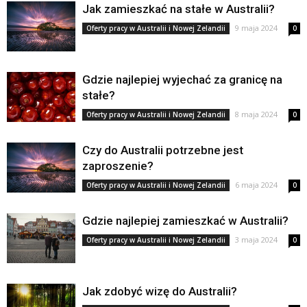
Jak zamieszkać na stałe w Australii?
9 maja 2024
Oferty pracy w Australii i Nowej Zelandii
0
Gdzie najlepiej wyjechać za granicę na
stałe?
8 maja 2024
Oferty pracy w Australii i Nowej Zelandii
0
Czy do Australii potrzebne jest
zaproszenie?
6 maja 2024
Oferty pracy w Australii i Nowej Zelandii
0
Gdzie najlepiej zamieszkać w Australii?
3 maja 2024
Oferty pracy w Australii i Nowej Zelandii
0
Jak zdobyć wizę do Australii?