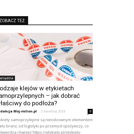
ZOBACZ TEŻ
arzędzia
odzaje klejów w etykietach
amoprzylepnych – jak dobrać
łaściwy do podłoża?
dakcja Moj-milion.pl
-
2 kwietnia 2026
0
ykiety samoprzylepne są nieodzownym elementem
elu branż, od logistyki po przemysł spożywczy, co
twierdza również https://etykiety.pl/etykiety-