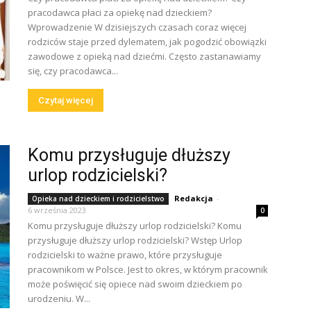
pracodawca płaci za opiekę nad dzieckiem?
Wprowadzenie W dzisiejszych czasach coraz więcej
rodziców staje przed dylematem, jak pogodzić obowiązki
zawodowe z opieką nad dziećmi. Często zastanawiamy
się, czy pracodawca...
Czytaj więcej
Komu przysługuje dłuższy
urlop rodzicielski?
Redakcja
-
Opieka nad dzieckiem i rodzicielstwo
6 września 2023
0
Komu przysługuje dłuższy urlop rodzicielski? Komu
przysługuje dłuższy urlop rodzicielski? Wstęp Urlop
rodzicielski to ważne prawo, które przysługuje
pracownikom w Polsce. Jest to okres, w którym pracownik
może poświęcić się opiece nad swoim dzieckiem po
urodzeniu. W...