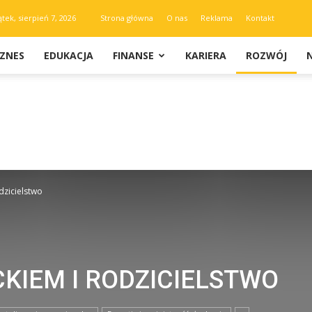
ątek, sierpień 7, 2026
Strona główna
O nas
Reklama
Kontakt
IZNES
EDUKACJA
FINANSE
KARIERA
ROZWÓJ
dzicielstwo
CKIEM I RODZICIELSTWO