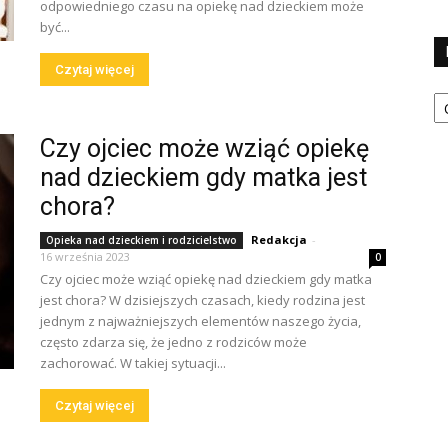
odpowiedniego czasu na opiekę nad dzieckiem może
być...
Czytaj więcej
Ka
Czy ojciec może wziąć opiekę
nad dzieckiem gdy matka jest
chora?
Redakcja
-
Opieka nad dzieckiem i rodzicielstwo
16 września 2023
0
Czy ojciec może wziąć opiekę nad dzieckiem gdy matka
jest chora? W dzisiejszych czasach, kiedy rodzina jest
jednym z najważniejszych elementów naszego życia,
często zdarza się, że jedno z rodziców może
zachorować. W takiej sytuacji...
Czytaj więcej