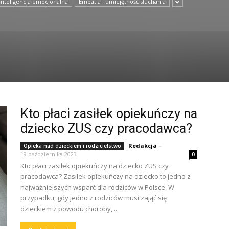
 inteligencja emocjonalna
Empatia i umiejętność słuchania
Kto płaci zasiłek opiekuńczy na
dziecko ZUS czy pracodawca?
Redakcja
-
Opieka nad dzieckiem i rodzicielstwo
19 października 2023
0
Kto płaci zasiłek opiekuńczy na dziecko ZUS czy
pracodawca? Zasiłek opiekuńczy na dziecko to jedno z
najważniejszych wsparć dla rodziców w Polsce. W
przypadku, gdy jedno z rodziców musi zająć się
dzieckiem z powodu choroby,...