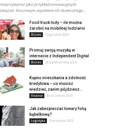
moprzylepne/ jako przykład innowacyjnych
związań. Kluczowym aspektem ich skutecznego...
Food truck lody – ile można
zarobić na mobilnej lodziarni
15 grudnia 2025
Biznes
Promuj swoją muzykę w
internecie z Independent Digital
28 października 2025
Biznes
Kupno mieszkania a zdolność
kredytowa – co musisz
wiedzieć, zanim pójdziesz...
30 września 2025
Finanse
Jak zabezpieczać towary folią
bąbelkową?
3 września 2025
Logistyka