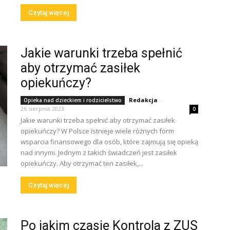
Czytaj więcej
Jakie warunki trzeba spełnić
aby otrzymać zasiłek
opiekuńczy?
Redakcja
-
Opieka nad dzieckiem i rodzicielstwo
26 sierpnia 2023
0
Jakie warunki trzeba spełnić aby otrzymać zasiłek
opiekuńczy? W Polsce istnieje wiele różnych form
wsparcia finansowego dla osób, które zajmują się opieką
nad innymi. Jednym z takich świadczeń jest zasiłek
opiekuńczy. Aby otrzymać ten zasiłek,...
Czytaj więcej
Po jakim czasie Kontrola z ZUS