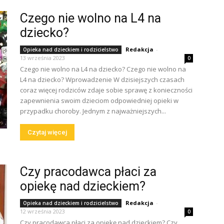
Czego nie wolno na L4 na
dziecko?
Redakcja
-
Opieka nad dzieckiem i rodzicielstwo
13 września 2023
0
Czego nie wolno na L4 na dziecko? Czego nie wolno na
L4 na dziecko? Wprowadzenie W dzisiejszych czasach
coraz więcej rodziców zdaje sobie sprawę z konieczności
zapewnienia swoim dzieciom odpowiedniej opieki w
przypadku choroby. Jednym z najważniejszych...
Czytaj więcej
Czy pracodawca płaci za
opiekę nad dzieckiem?
Redakcja
-
Opieka nad dzieckiem i rodzicielstwo
12 września 2023
0
Czy pracodawca płaci za opiekę nad dzieckiem? Czy