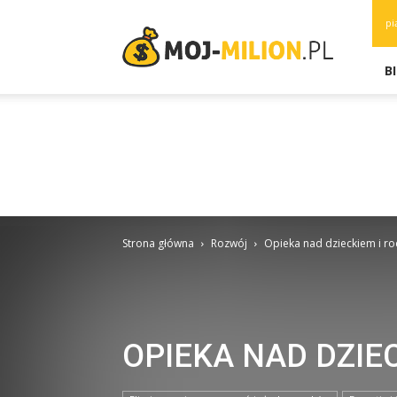
moj-
pi
milion.pl
B
Strona główna
Rozwój
Opieka nad dzieckiem i ro
OPIEKA NAD DZIE