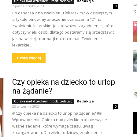
Redakcja
-
Opieka nad dzieckiem i rodzicielstwo
sa
2 października 2023
0
ro
Co oznacza 2 na zwolnieniu lekarskim? W dzisiejszym
artykule omówimy znaczenie oznaczenia "2" na
zwolnieniu lekarskim. Jest to ważne zagadnienie, które
dotyczy wielu osób, dlatego postaramy się przedstawić
jak najwięcej informacji na ten temat. Zwolnienie
lekarskie...
Czytaj więcej
Czy opieka na dziecko to urlop
na żądanie?
Redakcja
-
Opieka nad dzieckiem i rodzicielstwo
25 września 2023
0
# Czy opieka na dziecko to urlop na żądanie? ##
Wprowadzenie Opieka nad dzieckiem to niezwykle
ważne zadanie, które wymaga czasu, uwagi i
zaangażowania. Dla wielu rodziców, znalezienie