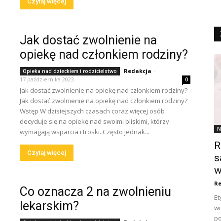
Czytaj więcej
Jak dostać zwolnienie na
opiekę nad członkiem rodziny?
Redakcja
-
Opieka nad dzieckiem i rodzicielstwo
17 października 2023
0
Jak dostać zwolnienie na opiekę nad członkiem rodziny?
Jak dostać zwolnienie na opiekę nad członkiem rodziny?
Wstęp W dzisiejszych czasach coraz więcej osób
decyduje się na opiekę nad swoimi bliskimi, którzy
N
wymagają wsparcia i troski. Często jednak...
R
Czytaj więcej
s
w
Re
Co oznacza 2 na zwolnieniu
Et
lekarskim?
wi
po