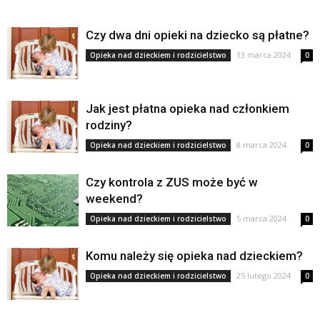
Czy dwa dni opieki na dziecko są płatne?
13 marca 2024
Opieka nad dzieckiem i rodzicielstwo
0
Jak jest płatna opieka nad członkiem
rodziny?
8 marca 2024
Opieka nad dzieckiem i rodzicielstwo
0
Czy kontrola z ZUS może być w
weekend?
5 marca 2024
Opieka nad dzieckiem i rodzicielstwo
0
Komu należy się opieka nad dzieckiem?
25 lutego 2024
Opieka nad dzieckiem i rodzicielstwo
0