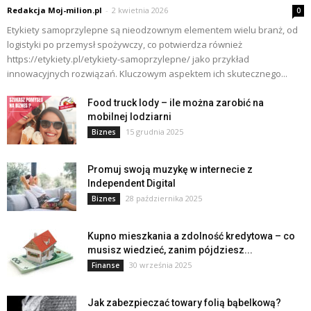
Redakcja Moj-milion.pl
-
2 kwietnia 2026
0
Etykiety samoprzylepne są nieodzownym elementem wielu branż, od
logistyki po przemysł spożywczy, co potwierdza również
https://etykiety.pl/etykiety-samoprzylepne/ jako przykład
innowacyjnych rozwiązań. Kluczowym aspektem ich skutecznego...
Food truck lody – ile można zarobić na
mobilnej lodziarni
15 grudnia 2025
Biznes
Promuj swoją muzykę w internecie z
Independent Digital
28 października 2025
Biznes
Kupno mieszkania a zdolność kredytowa – co
musisz wiedzieć, zanim pójdziesz...
30 września 2025
Finanse
Jak zabezpieczać towary folią bąbelkową?