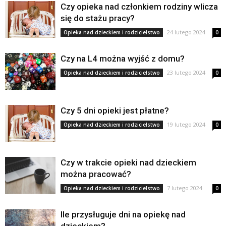
Czy opieka nad członkiem rodziny wlicza
się do stażu pracy?
24 lutego 2024
Opieka nad dzieckiem i rodzicielstwo
0
Czy na L4 można wyjść z domu?
23 lutego 2024
Opieka nad dzieckiem i rodzicielstwo
0
Czy 5 dni opieki jest płatne?
19 lutego 2024
Opieka nad dzieckiem i rodzicielstwo
0
Czy w trakcie opieki nad dzieckiem
można pracować?
7 lutego 2024
Opieka nad dzieckiem i rodzicielstwo
0
Ile przysługuje dni na opiekę nad